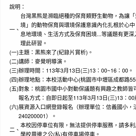
說明：
台灣黑熊是瀕臨絕種的保育類野生動物，為讓「
境」的動物保育與環境保護意識內化扎根於心中
一、
息地環境、生活方式及保育困境...等議題有更
理此研習。
(一)
主題：黑熊來了(紀錄片賞析)。
(二)
講師：麥覺明導演。
(三)
辦理時間：113年3月13日(三)13：00~16：00。
(四)
辦理地點：本校活動中心(桃園市中壢區成都路55
(五)
對象：桃園市國中小對動保議題有興趣之教師皆
報名方式：自即日起至113年3月13日(三)13：
(六)
展資源入口網登錄報名（辦理單位：信義國小，活動編
240200001）。
本校因停車位有限，無法提供停車服務，請多利
二、
學校周邊之公(私)有停車場停車。