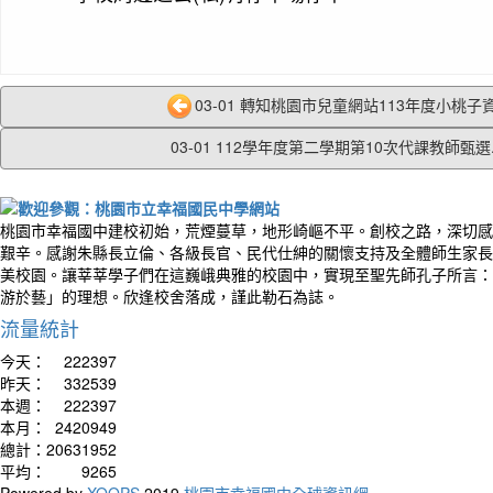
03-01 轉知桃園市兒童網站113年度小桃子資
03-01 112學年度第二學期第10次代課教師甄選..
桃園市幸福國中建校初始，荒煙蔓草，地形崎嶇不平。創校之路，深切感
艱辛。感謝朱縣長立倫、各級長官、民代仕紳的關懷支持及全體師生家長
美校園。讓莘莘學子們在這巍峨典雅的校園中，實現至聖先師孔子所言：
游於藝」的理想。欣逢校舍落成，謹此勒石為誌。
流量統計
今天：
222397
昨天：
332539
本週：
222397
本月：
2420949
總計：
20631952
平均：
9265
Powered by
XOOPS
2019
桃園市幸福國中全球資訊網