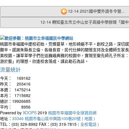
12-14 2021國中雙外語冬令營...
12-14 轉知臺北市立中山女子高級中學辦理「國中女
桃園市幸福國中建校初始，荒煙蔓草，地形崎嶇不平。創校之路，深切感
艱辛。感謝朱縣長立倫、各級長官、民代仕紳的關懷支持及全體師生家長
美校園。讓莘莘學子們在這巍峨典雅的校園中，實現至聖先師孔子所言：
游於藝」的理想。欣逢校舍落成，謹此勒石為誌。
流量統計
今天：
169162
昨天：
203416
本週：
1475214
本月：
1715682
總計：
19926685
平均：
8956
Powered by
XOOPS
2019
桃園市幸福國中全球資訊網
地址：
33346 桃園市龜山區中興路100巷20號 ( 地圖 )
TEL：(03) 329-8992
FAX：(03) 319-7815
( 全校電話 )