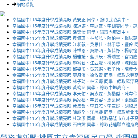
網站導覽
幸福國中115年度升學成績亮眼 黃安正 同學，錄取武陵高中。
幸福國中115年度升學成績亮眼 陳冠謀、李庭安、李訓睿同學，
幸福國中115年度升學成績亮眼 潘奕愷 同學，錄取內壢高中。
幸福國中115年度升學成績亮眼 農佩珊、林郁芯、陳柏宇、楊以薆
幸福國中115年度升學成績亮眼 江昶毅、吳思佳、林于馨、豐伶 
幸福國中115年度升學成績亮眼 陳祥恩、吳語涵、黃佳妤、楊家愉
幸福國中115年度升學成績亮眼 楊雅媛、藍尹辰、楊琇雯、官頡慶
幸福國中115年度升學成績亮眼 趙宥菘、江亞嬡、柳芙漩、陳佩萱
幸福國中115年度升學成績亮眼 邱姿彤、吳芯妮、張子怡、陳彥伶
幸福國中115年度升學成績亮眼 廖凰淇、徐攸青 同學，錄取永豐
幸福國中115年度升學成績亮眼 林子琦、林沄嬨 同學，錄取羅浮
幸福國中115年度升學成績亮眼 黃筠涵 同學，錄取中壢高商。
幸福國中115年度升學成績亮眼 李天佑、吳泳霖、黃楷傑、陳韋伶
幸福國中115年度升學成績亮眼 梁家福、李旻容、馬稟硯、張勛崴
幸福國中115年度升學成績亮眼 黃雋哲、李宜芯、李宣妤、胡綺恩
幸福國中115年度升學成績亮眼 陳威全、江晟睿 同學，錄取新北
幸福國中115年度升學成績亮眼 杜玟潔 同學，錄取基隆市八斗子
幸福國中115年度升學成績亮眼 石柏煒 同學，錄取花蓮縣立體育
學務處新聞:桃園市立幸福國民中學-桃園