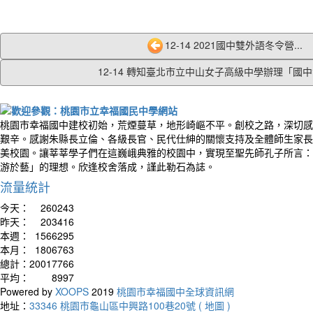
12-14 2021國中雙外語冬令營...
12-14 轉知臺北市立中山女子高級中學辦理「國中女
桃園市幸福國中建校初始，荒煙蔓草，地形崎嶇不平。創校之路，深切感
艱辛。感謝朱縣長立倫、各級長官、民代仕紳的關懷支持及全體師生家長
美校園。讓莘莘學子們在這巍峨典雅的校園中，實現至聖先師孔子所言：
游於藝」的理想。欣逢校舍落成，謹此勒石為誌。
流量統計
今天：
260243
昨天：
203416
本週：
1566295
本月：
1806763
總計：
20017766
平均：
8997
Powered by
XOOPS
2019
桃園市幸福國中全球資訊網
地址：
33346 桃園市龜山區中興路100巷20號 ( 地圖 )