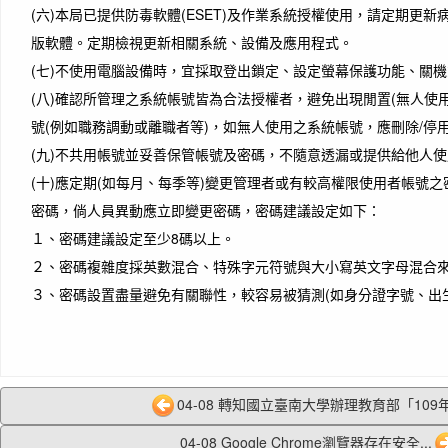
(六)本局已提供防毒軟體(ESET)及作業系統授權使用，請定期更
版軟體。定期檢視更新相關系統、設備及應用程式。
(七)不使用電腦設備時，宜採取登出鎖定、設定螢幕保護功能、關
(八)確認所管理之系統帳號皆為合法授權者，避免出現閒置(無人使
號(例如職務調動或離職者等)，如無人使用之系統帳號，應刪除/停
(九)不共用帳號並妥善保管帳號及密碼，不隨意透漏或提供給他人
(十)應定期(如每月、每季等)變更管理者或有較高權限使用者帳號
密碼，倘人員異動應立即變更密碼，密碼建議設定如下：
１、密碼建議設定至少8碼以上。
２、密碼複雜度採英數混合、特殊字元符號與大小寫英文字母混合
３、密碼設置盡量避免有關聯性，較容易被猜測(如身分證字號、出
04-08 轉知國立臺南大學辦理教育部「109年
04-08 Google Chrome瀏覽器存在安全...