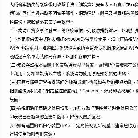
大威脅與損失的駭客慣用攻擊手法。維護資訊安全人人有責，並非
適時向同仁宣導來路不明電子郵件、網路連結、簡訊及檔案請勿開
料備份，電腦務必安裝防毒軟體。
二、為防止資安事件發生，請各校確依下列預防措施辦理，以利加
(一)本局提供集中式防火牆(Forti3000D)供學校使用，請自行檢
埠(Port)請關閉，確認個別系統僅開放所需對外提供服務之通訊埠(P
議透過白名單方式限制存取，以加強存取控管。
(二)務必將監視器實體IP位置轉為虛擬IP位置，實體IP位置曝露在
士利用。另相關設備及主機、系統請勿使用原廠預設帳號密碼。
(三)因應疫情需要學校採購紅外線熱成(顯)像儀如有附加連網功能
相關設備亦同(如：網路監控攝影機(IP Camera)、網路印表機等
設備。
(四)檢視網路印表機之使用情形，加強存取權限控管並避免使用公
印表機已更新韌體至最新版本，降低入侵之風險。
(五)如有建置網路儲存裝置(NAS)，定期檢視更新韌體，建議連線
連線使用請限制IP來源。