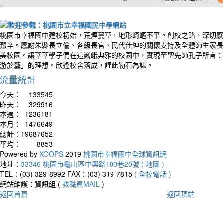
桃園市幸福國中建校初始，荒煙蔓草，地形崎嶇不平。創校之路，深切感
艱辛。感謝朱縣長立倫、各級長官、民代仕紳的關懷支持及全體師生家長
美校園。讓莘莘學子們在這巍峨典雅的校園中，實現至聖先師孔子所言：
游於藝」的理想。欣逢校舍落成，謹此勒石為誌。
流量統計
今天：
133545
昨天：
329916
本週：
1236181
本月：
1476649
總計：
19687652
平均：
8853
Powered by
XOOPS
2019
桃園市幸福國中全球資訊網
地址：
33346 桃園市龜山區中興路100巷20號 ( 地圖 )
TEL：(03) 329-8992
FAX：(03) 319-7815
( 全校電話 )
網站維護：資訊組 (
教職員MAIL
)
返回首頁
返回頂端