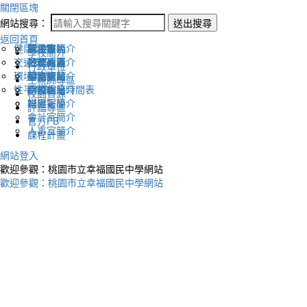
關閉區塊
網站搜尋：
送出搜尋
返回首頁
健康促進
認識幸福
校長室簡介
新生專區
電子報
學校簡介
交通安全
地理位置
教務處簡介
升學專區
下載列表
行政單位
環境教育
英文網站
學務處簡介
圖書館藏
生親師專區
性平教育
幸福相簿
總務處簡介
學校作息時間表
校園資源
媒體報導
輔導室簡介
評鑑專區
會計室簡介
官方FB
人事室簡介
課程計畫
網站登入
歡迎參觀：桃園市立幸福國民中學網站
歡迎參觀：桃園市立幸福國民中學網站