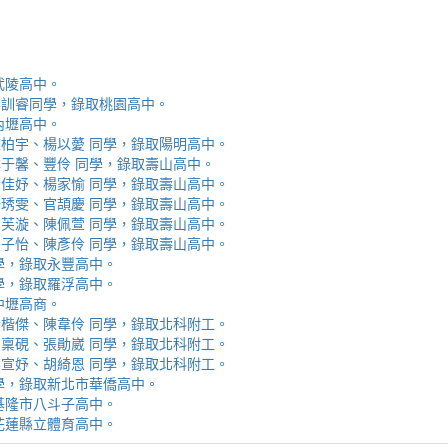
取武陵高中。
安、李訓睿同學，錄取桃園高中。
取內壢高中。
芯、陳柏宇、楊以薆 同學，錄取陽明高中。
佳、林于馨、豐伶 同學，錄取壽山高中。
涵、黃佳妤、楊家愉 同學，錄取壽山高中。
辰、楊琇雯、官頡慶 同學，錄取壽山高中。
嬡、柳芙漩、陳佩萱 同學，錄取壽山高中。
妮、張子怡、陳彥伶 同學，錄取壽山高中。
 同學，錄取永豐高中。
 同學，錄取羅浮高中。
取中壢高商。
霖、黃楷傑、陳韋伶 同學，錄取北科附工。
容、馬稟硯、張勛崴 同學，錄取北科附工。
芯、李宣妤、胡綺恩 同學，錄取北科附工。
睿 同學，錄取新北市華僑高中。
錄取基隆市八斗子高中。
錄取花蓮縣立體育高中。