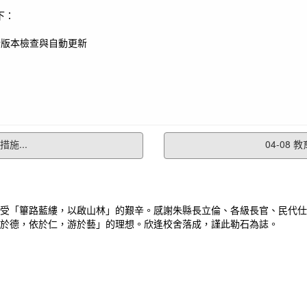
下：
器將執行版本檢查與自動更新
施...
04-08
受「篳路藍縷，以啟山林」的艱辛。感謝朱縣長立倫、各級長官、民代仕
於德，依於仁，游於藝」的理想。欣逢校舍落成，謹此勒石為誌。