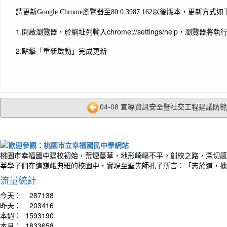
請更新Google Chrome瀏覽器至80.0.3987.162以後版本，
更新方式如
1.開啟瀏覽器，於網址列輸入chrome://
settings/help，瀏覽
2.點擊「重新啟動」完成更新
04-08 宣導資訊安全暨社交工程建議防範措
桃園市幸福國中建校初始，荒煙蔓草，地形崎嶇不平。創校之路，深切感
莘學子們在這巍峨典雅的校園中，實現至聖先師孔子所言：「志於道，據
流量統計
今天：
287138
昨天：
203416
本週：
1593190
本月：
1833658