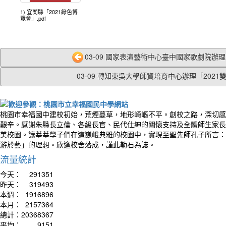
1) 宜蘭縣「2021綠色博
覽會」.pdf
03-09 國家表演藝術中心臺中國家歌劇院辦理「
03-09 轉知東吳大學師資培育中心辦理「2021雙.
桃園市幸福國中建校初始，荒煙蔓草，地形崎嶇不平。創校之路，深切感
艱辛。感謝朱縣長立倫、各級長官、民代仕紳的關懷支持及全體師生家長
美校園。讓莘莘學子們在這巍峨典雅的校園中，實現至聖先師孔子所言：
游於藝」的理想。欣逢校舍落成，謹此勒石為誌。
流量統計
今天：
291351
昨天：
319493
本週：
1916896
本月：
2157364
總計：
20368367
平均：
9151