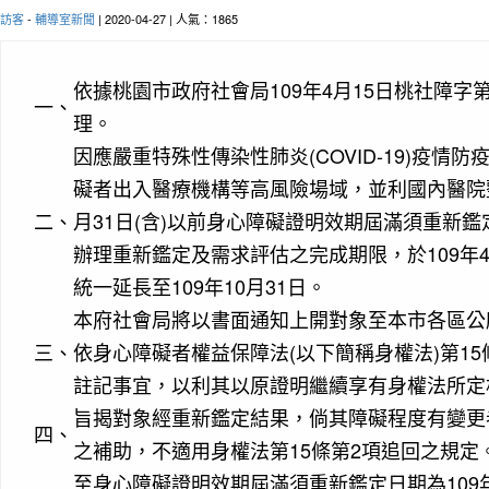
訪客
-
輔導室新聞
| 2020-04-27 | 人氣：1865
依據桃園市政府社會局109年4月15日桃社障字第10
一、
理。
因應嚴重特殊性傳染性肺炎(COVID-19)疫情
礙者出入醫療機構等高風險場域，並利國內醫院整
二、
月31日(含)以前身心障礙證明效期屆滿須重新
辦理重新鑑定及需求評估之完成期限，於109年
統一延長至109年10月31日。
本府社會局將以書面通知上開對象至本市各區公
三、
依身心障礙者權益保障法(以下簡稱身權法)第15
註記事宜，以利其以原證明繼續享有身權法所定
旨揭對象經重新鑑定結果，倘其障礙程度有變更
四、
之補助，不適用身權法第15條第2項追回之規定
至身心障礙證明效期屆滿須重新鑑定日期為109年