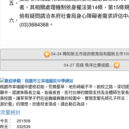
五、
者，其相關處理機制依身權法第14條、第15條
倘有疑問請洽本府社會局身心障礙者需求評估中
六、
(03)3684368。
04-24 轉知新北市政府教育局有關新北市109
04-27 班級 秩序比賽成績...
桃園市幸福國中建校初始，荒煙蔓草，地形崎嶇不平。創校之路，深切感
艱辛。感謝朱縣長立倫、各級長官、民代仕紳的關懷支持及全體師生家長
美校園。讓莘莘學子們在這巍峨典雅的校園中，實現至聖先師孔子所言：
游於藝」的理想。欣逢校舍落成，謹此勒石為誌。
流量統計
今天：
251508
昨天：
332539