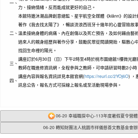
一、
力、接納情緒，反而能成就更好的自己。
本館特邀沐潮品牌創意總監、星宇航空全媒體《kiânn》的設
著作《我去找太陽了》，暢談流浪西班牙十幾年的心靈冒險故
二、
溫柔接納身體的病痛、內在創傷以及死亡預告，及如何藉由藝
過來人的親身經歷與著作分享，鼓勵民眾從閱讀開始，驅散心
找回生命裡的陽光。
講座訂於6月30日（日）下午2時至4時於桃市圖總館1樓微光
三、
教師在職進修資訊網，全程參與之教師，可申請研習時數2小時
講座內容與報名資訊詳見本館官網(
https://reurl.cc/2YOj6O
) 
四、
訊息公告，報名方式可採線上報名或至活動現場參與。
06-20 幸福職探中心-113年度暑假夏令營體驗
06-20 轉知財團法人桃園市祥儀慈善文教基金會辦理