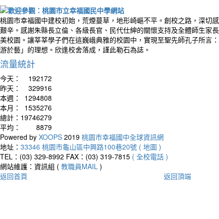
桃園市幸福國中建校初始，荒煙蔓草，地形崎嶇不平。創校之路，深切感
艱辛。感謝朱縣長立倫、各級長官、民代仕紳的關懷支持及全體師生家長
美校園。讓莘莘學子們在這巍峨典雅的校園中，實現至聖先師孔子所言：
游於藝」的理想。欣逢校舍落成，謹此勒石為誌。
流量統計
今天：
192172
昨天：
329916
本週：
1294808
本月：
1535276
總計：
19746279
平均：
8879
Powered by
XOOPS
2019
桃園市幸福國中全球資訊網
地址：
33346 桃園市龜山區中興路100巷20號 ( 地圖 )
TEL：(03) 329-8992
FAX：(03) 319-7815
( 全校電話 )
網站維護：資訊組 (
教職員MAIL
)
返回首頁
返回頂端