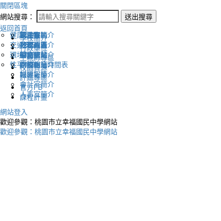
關閉區塊
網站搜尋：
送出搜尋
返回首頁
健康促進
認識幸福
校長室簡介
新生專區
電子報
學校簡介
交通安全
地理位置
教務處簡介
升學專區
下載列表
行政單位
環境教育
英文網站
學務處簡介
圖書館藏
生親師專區
性平教育
幸福相簿
總務處簡介
學校作息時間表
校園資源
媒體報導
輔導室簡介
評鑑專區
會計室簡介
官方FB
人事室簡介
課程計畫
網站登入
歡迎參觀：桃園市立幸福國民中學網站
歡迎參觀：桃園市立幸福國民中學網站