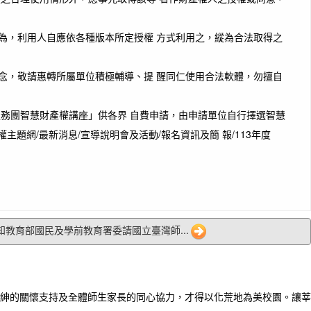
為，利用人自應依各種版本所定授權 方式利用之，縱為合法取得之
念，敬請惠轉所屬單位積極輔導、提 醒同仁使用合法軟體，勿擅自
服務團智慧財產權講座」供各界 自費申請，由申請單位自行擇選智慧
主題網/最新消息/宣導說明會及活動/報名資訊及簡 報/113年度
 轉知教育部國民及學前教育署委請國立臺灣師...
紳的關懷支持及全體師生家長的同心協力，才得以化荒地為美校園。讓莘