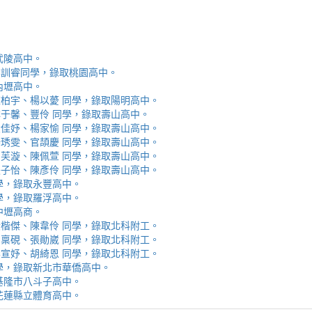
取武陵高中。
安、李訓睿同學，錄取桃園高中。
取內壢高中。
芯、陳柏宇、楊以薆 同學，錄取陽明高中。
佳、林于馨、豐伶 同學，錄取壽山高中。
涵、黃佳妤、楊家愉 同學，錄取壽山高中。
辰、楊琇雯、官頡慶 同學，錄取壽山高中。
嬡、柳芙漩、陳佩萱 同學，錄取壽山高中。
妮、張子怡、陳彥伶 同學，錄取壽山高中。
 同學，錄取永豐高中。
 同學，錄取羅浮高中。
取中壢高商。
霖、黃楷傑、陳韋伶 同學，錄取北科附工。
容、馬稟硯、張勛崴 同學，錄取北科附工。
芯、李宣妤、胡綺恩 同學，錄取北科附工。
睿 同學，錄取新北市華僑高中。
錄取基隆市八斗子高中。
錄取花蓮縣立體育高中。