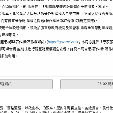
，而須負擔民、刑 事責任；明知電腦安裝盜版軟體而予使用者，亦同。
等版本，此等產品之區分乃係著作財產權人考量市場 上不同之授權需要所
有侵害著作財 產權之問題(著作權法第37條第1項規定參照)。
使用合法軟體情形，茲為加強宣導政府機關及國營事 業尊重智慧財產權觀
財產權形象。
題網/認識著作權/著作權知識+(
https://gov.tw/6cm
)；本局亦提供「專家
可媒合講 座前往進行智慧財產權觀念宣導，詳見本局官網/著作權/ 著作權
迎多加利用。
程資訊...
08-02
受「篳路藍縷，以啟山林」的艱辛。感謝朱縣長立倫、各級長官、民代仕
於德，依於仁，游於藝」的理想。欣逢校舍落成，謹此勒石為誌。