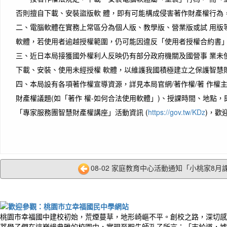
否則擅自下載、安裝盜版軟 體，即有可能構成侵害著作財產權行為
二、電腦軟體在實務上常區分為個人版、教學版、營業版或試 用版
軟體，若使用者逾越授權範圍，仍可能因違反「使用者授權合約書」而
三、近日本局接獲國外權利人反映仍有部分政府機關及國營事 業未
下載、安裝、使用未經授權 軟體，以維護我國積極建立之保護智慧
四、本局設有各項著作權宣導資源，詳見本局官網/著作權/著 作權主
財產權議題(如「著作 權-如何合法使用軟體」)、授課時間、地點，即
「專家服務團智慧財產權講座」活動資訊 (
https://gov.tw/KDz
)，歡
08-02 家庭教育中心活動通知「小桃家8月課
桃園市幸福國中建校初始，荒煙蔓草，地形崎嶇不平。創校之路，深切感
莘學子們在這巍峨典雅的校園中，實現至聖先師孔子所言：「志於道，據