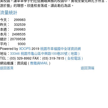
美校園。讓莘莘學子們在這巍峨典雅的校園中，實現至聖先師孔子所言：
游於藝」的理想。欣逢校舍落成，謹此勒石為誌。
流量統計
今天：
299983
昨天：
332539
本週：
299983
本月：
2498535
總計：
20709538
平均：
9300
Powered by
XOOPS
2019
桃園市幸福國中全球資訊網
地址：
33346 桃園市龜山區中興路100巷20號 ( 地圖 )
TEL：(03) 329-8992
FAX：(03) 319-7815
( 全校電話 )
網站維護：資訊組 (
教職員MAIL
)
返回首頁
返回頂端