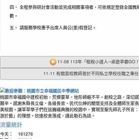
四、 全程參與研討會活動並完成相關事項者，可依規定登錄全國教
數。
五、 請服務學校惠予出席人員公(差)假登記。
11-08 113年「租稅小達人─桌遊爭霸GO！G
11-11 有關貴校教師曾於不同私立學校任職之專任教
桃園市幸福國中建校初始，荒煙蔓草，地形崎嶇不平。創校之路，深切感
艱辛。感謝朱縣長立倫、各級長官、民代仕紳的關懷支持及全體師生家長
美校園。讓莘莘學子們在這巍峨典雅的校園中，實現至聖先師孔子所言：
游於藝」的理想。欣逢校舍落成，謹此勒石為誌。
流量統計
今天：
161276