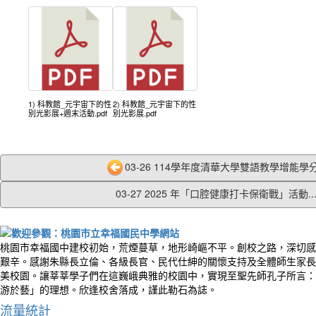
1) 科教館_元宇宙下的性
2) 科教館_元宇宙下的性
別光影展+週末活動.pdf
別光影展.pdf
03-26 114學年度清華大學雙語教學增能學分
03-27 2025 年「口腔健康打卡保衛戰」活動..
桃園市幸福國中建校初始，荒煙蔓草，地形崎嶇不平。創校之路，深切感
艱辛。感謝朱縣長立倫、各級長官、民代仕紳的關懷支持及全體師生家長
美校園。讓莘莘學子們在這巍峨典雅的校園中，實現至聖先師孔子所言：
游於藝」的理想。欣逢校舍落成，謹此勒石為誌。
流量統計