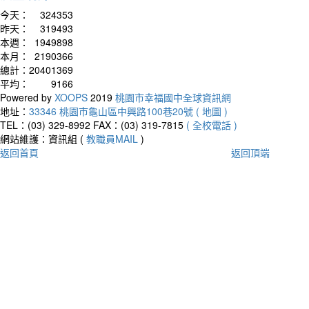
今天：
324353
昨天：
319493
本週：
1949898
本月：
2190366
總計：
20401369
平均：
9166
Powered by
XOOPS
2019
桃園市幸福國中全球資訊網
地址：
33346 桃園市龜山區中興路100巷20號 ( 地圖 )
TEL：(03) 329-8992
FAX：(03) 319-7815
( 全校電話 )
網站維護：資訊組 (
教職員MAIL
)
返回首頁
返回頂端