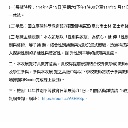
(一)展覽時程：114年4月19日(星期六)下午1時30分至114年5 月1
一休館。
(二)地點：國立臺灣科學教育館7樓西側特展室(臺北市士林 區士商路1
(三)展覽主題規劃：本次策展以「性別與家庭」為核心，延 伸「性
別與藝術」等子議 題，結合性別議題與光影沉浸式體驗，透過科技
入探索性別的多樣性與豐富性，提 升性別平等的認知與意識。
二、本次展覽特具教育意義，貴校得提前規劃結合校外教學或 教師
及學生參與，參與本次展 覽之高級中等以下學校教師將核予參與教師
場掃描QRcode完成線上簽到)。
三、檢附114年性別平等教育日策展簡介1份，相關活動詳情請 至
訊網查詢，網址：
https://reurl.cc/A6EM4p
。