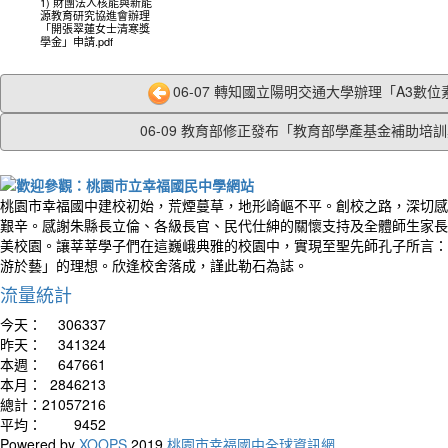
1) 財團法人核能與新能
源教育研究協進會辦理
「開張翠蓮女士清寒獎
學金」申請.pdf
06-07 轉知國立陽明交通大學辦理「A3數位素
06-09 教育部修正發布「教育部學產基金補助培訓具
桃園市幸福國中建校初始，荒煙蔓草，地形崎嶇不平。創校之路，深切感
艱辛。感謝朱縣長立倫、各級長官、民代仕紳的關懷支持及全體師生家長
美校園。讓莘莘學子們在這巍峨典雅的校園中，實現至聖先師孔子所言：
游於藝」的理想。欣逢校舍落成，謹此勒石為誌。
流量統計
今天：
306337
昨天：
341324
本週：
647661
本月：
2846213
總計：
21057216
平均：
9452
Powered by
XOOPS
2019
桃園市幸福國中全球資訊網