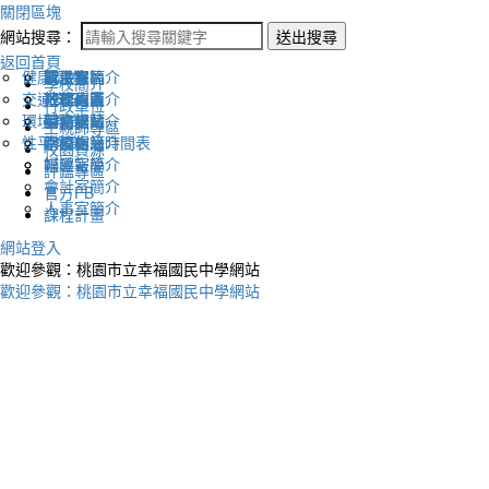
關閉區塊
網站搜尋：
送出搜尋
返回首頁
健康促進
認識幸福
校長室簡介
新生專區
電子報
學校簡介
交通安全
地理位置
教務處簡介
升學專區
下載列表
行政單位
環境教育
英文網站
學務處簡介
圖書館藏
生親師專區
性平教育
幸福相簿
總務處簡介
學校作息時間表
校園資源
媒體報導
輔導室簡介
評鑑專區
會計室簡介
官方FB
人事室簡介
課程計畫
網站登入
歡迎參觀：桃園市立幸福國民中學網站
歡迎參觀：桃園市立幸福國民中學網站