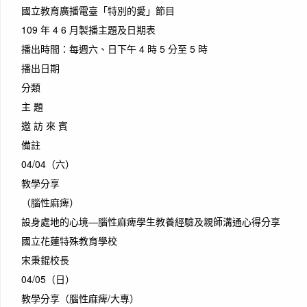
國立教育廣播電臺「特別的愛」節目
109 年 4 6 月製播主題及日期表
播出時間：每週六、日下午 4 時 5 分至 5 時
播出日期
分類
主 題
邀 訪 來 賓
備註
04/04（六）
教學分享
（腦性麻痺）
設身處地的心境—腦性麻痺學生教養經驗及親師溝通心得分享
國立花蓮特殊教育學校
宋秉錕校長
04/05（日）
教學分享（腦性麻痺/大專）