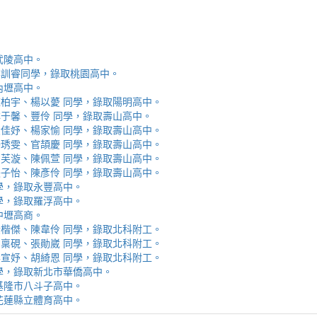
取武陵高中。
安、李訓睿同學，錄取桃園高中。
取內壢高中。
芯、陳柏宇、楊以薆 同學，錄取陽明高中。
佳、林于馨、豐伶 同學，錄取壽山高中。
涵、黃佳妤、楊家愉 同學，錄取壽山高中。
辰、楊琇雯、官頡慶 同學，錄取壽山高中。
嬡、柳芙漩、陳佩萱 同學，錄取壽山高中。
妮、張子怡、陳彥伶 同學，錄取壽山高中。
 同學，錄取永豐高中。
 同學，錄取羅浮高中。
取中壢高商。
霖、黃楷傑、陳韋伶 同學，錄取北科附工。
容、馬稟硯、張勛崴 同學，錄取北科附工。
芯、李宣妤、胡綺恩 同學，錄取北科附工。
睿 同學，錄取新北市華僑高中。
錄取基隆市八斗子高中。
錄取花蓮縣立體育高中。