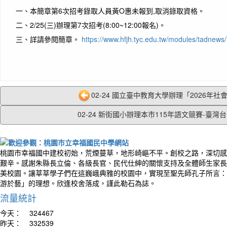
一、本簡章第6次招考錄取人員黃O惠未報到,取消錄取資格。
二、2/25(三)辦理第7次招考(8:00~12:00報名)。
三、詳請參閱簡章。
https://www.hfjh.tyc.edu.tw/modules/tadnew
02-24 國立臺中教育大學辦理「2026年社會情
02-24 新街國小辦理本市115年語文競賽-臺灣台.
桃園市幸福國中建校初始，荒煙蔓草，地形崎嶇不平。創校之路，深切感
艱辛。感謝朱縣長立倫、各級長官、民代仕紳的關懷支持及全體師生家長
美校園。讓莘莘學子們在這巍峨典雅的校園中，實現至聖先師孔子所言：
游於藝」的理想。欣逢校舍落成，謹此勒石為誌。
流量統計
今天：
324467
昨天：
332539