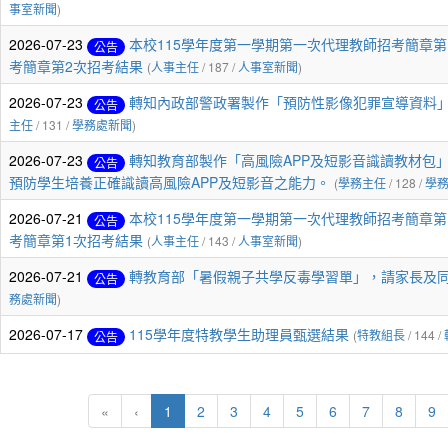
事室新聞
)
2026-07-23
本校115學年度第一學期第一次代理教師招考簡章第
公告
考簡章第2次招考結果
(
人事主任
/ 187 /
人事室新聞
)
2026-07-23
轉知內政部警政署製作「預防性影像犯罪宣導資料
公告
主任
/ 131 /
學務處新聞
)
2026-07-23
轉知教育部製作「高風險APP及短影音識讀教材包
公告
預防學生培養正確識讀高風險APP及短影音之能力。
(
學務主任
/ 128 /
學
2026-07-21
本校115學年度第一學期第一次代理教師招考簡章第
公告
考簡章第1次招考結果
(
人事主任
/ 143 /
人事室新聞
)
2026-07-21
轉教育部「暑假親子共學反毒學習單」，請家長及同
公告
務處新聞
)
2026-07-17
115學年度特教學生助理員甄選結果
(
特教組長
/ 144 /
公告
(current)
«
‹
1
2
3
4
5
6
7
8
9