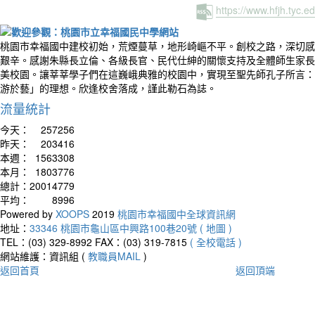
https://www.hfjh.tyc.
桃園市幸福國中建校初始，荒煙蔓草，地形崎嶇不平。創校之路，深切感
艱辛。感謝朱縣長立倫、各級長官、民代仕紳的關懷支持及全體師生家長
美校園。讓莘莘學子們在這巍峨典雅的校園中，實現至聖先師孔子所言：
游於藝」的理想。欣逢校舍落成，謹此勒石為誌。
流量統計
今天：
257256
昨天：
203416
本週：
1563308
本月：
1803776
總計：
20014779
平均：
8996
Powered by
XOOPS
2019
桃園市幸福國中全球資訊網
地址：
33346 桃園市龜山區中興路100巷20號 ( 地圖 )
TEL：(03) 329-8992
FAX：(03) 319-7815
( 全校電話 )
網站維護：資訊組 (
教職員MAIL
)
返回首頁
返回頂端