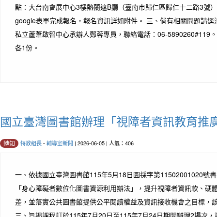
點：大台南會展中心3樓熱蘭遮B廳（臺南市歸仁區歸仁十二路3號）。
google表單完成報名，報名資訊詳如附件。 三、倘有相關問題請
私立蘆葦啟智中心承辦人鄭蓉專員，聯絡電話：06-5890260#11
各1份。
國立臺灣圖書館辦理「視障者資訊教育推
特教組長
-
輔導室新聞
| 2026-06-05 | 人氣：406
轉知
一、依據國立臺灣圖書館115年5月18日圖採字第11502001020
「身心障礙者數位化圖書資源利用辦法」，提升視障者資訊軟、硬
差，並落實公共圖書館提供公平閱讀權益及資訊接收機會之目標，
三、旨揭課程訂於115年7月20日至115年7月24日期間辦理2場