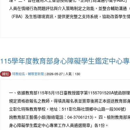
人員在情緒行為問題評估與介入策略制定之效能，並整合輔助溝通（
（FBA）及生態環境資訊，提供更完整之支持系統，協助改善學生情緒
115學年度教育部身心障礙學生鑑定中心
特教組長
-
輔導室新聞
| 2026-05-27 | 人氣：130
轉知
一、依據教育部115年5月15日臺教授國字第1155701520A號函
規定資格欲報名之教師，得填具報名表並簽章後將正本逕送教育部
立彰化特殊教育學校，地址：511彰化縣社頭鄉中山路一段306號）
詢教育部王藝儒小姐(聯絡電話：04-37061213)。 四、檢附教育
身心障礙學生鑑定中心專業工作人員遴選簡章」各1份。