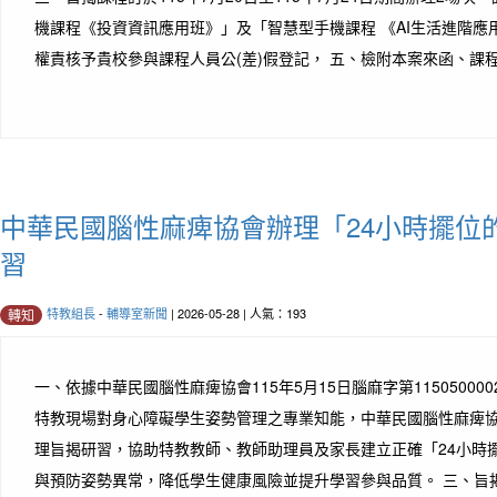
機課程《投資資訊應用班》」及「智慧型手機課程 《AI生活進階應
權責核予貴校參與課程人員公(差)假登記， 五、檢附本案來函、
中華民國腦性麻痺協會辦理「24小時擺位
習
特教組長
-
輔導室新聞
| 2026-05-28 | 人氣：193
轉知
一、依據中華民國腦性麻痺協會115年5月15日腦麻字第11505000
特教現場對身心障礙學生姿勢管理之專業知能，中華民國腦性麻痺
理旨揭研習，協助特教教師、教師助理員及家長建立正確「24小時
與預防姿勢異常，降低學生健康風險並提升學習參與品質。 三、旨揭