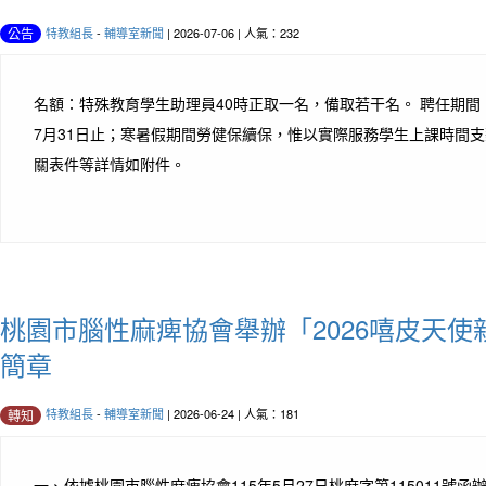
特教組長
-
輔導室新聞
| 2026-07-06 | 人氣：232
公告
名額：特殊教育學生助理員40時正取一名，備取若干名。 聘任期間：1
7月31日止；寒暑假期間勞健保續保，惟以實際服務學生上課時間支
關表件等詳情如附件。
桃園市腦性麻痺協會舉辦「2026嘻皮天
簡章
特教組長
-
輔導室新聞
| 2026-06-24 | 人氣：181
轉知
一、依據桃園市腦性麻痺協會115年5月27日桃麻字第115011號函