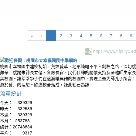
(current)
«
‹
1
2
3
4
5
6
7
8
9
https://www.hfjh.tyc.
桃園市幸福國中建校初始，荒煙蔓草，地形崎嶇不平。創校之路，深切感
艱辛。感謝朱縣長立倫、各級長官、民代仕紳的關懷支持及全體師生家長
美校園。讓莘莘學子們在這巍峨典雅的校園中，實現至聖先師孔子所言：
游於藝」的理想。欣逢校舍落成，謹此勒石為誌。
流量統計
今天：
339329
昨天：
332539
本週：
339329
本月：
2537881
總計：
20748884
平均：
9317