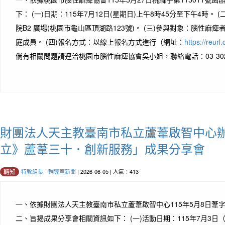
下： (一)日期：115年7月12日(星期日)上午8時45分至下午4時。
院B2 廣場(桃園市龜山區頂湖路123號)。 (三)參與對象：腦性麻
庭成員。 (四)報名方式：以線上報名方式進行（網址：
https://reur
倘有相關問題請逕洽桃園市腦性麻痺協會吳小姐，聯絡電話：03-3025
財團法人天主教臺南市私立蘆葦啟智中心辦
立》蘆葦三十．創新服務」成果分享會
特教組長
-
輔導室新聞
| 2026-06-05 | 人氣：413
轉知
一、依據財團法人天主教臺南市私立蘆葦啟智中心115年5月8日葦字第
二、旨揭成果分享會相關資訊如下： (一)活動日期：115年7月3日（