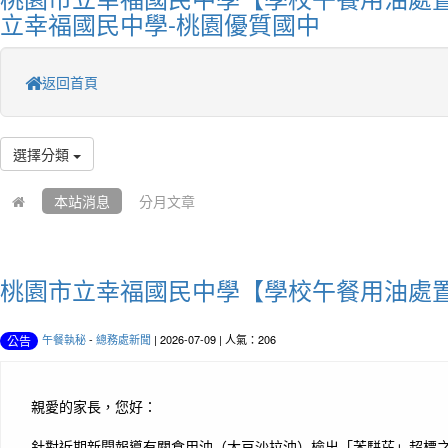
立幸福國民中學-桃園優質國中
返回首頁
選擇分類
本站消息
分月文章
桃園市立幸福國民中學【學校午餐用油處
午餐執秘
-
總務處新聞
| 2026-07-09 | 人氣：206
公告
親愛的家長，您好：
針對近期新聞報導有關食用油（大豆沙拉油）檢出「苯駢芘」超標