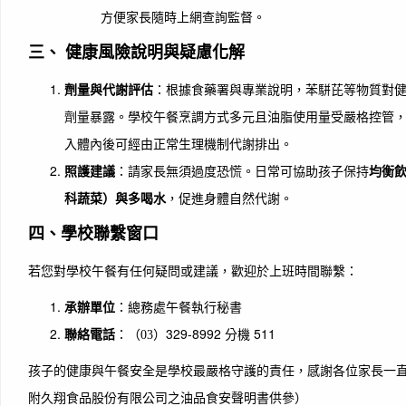
方便家長隨時上網查詢監督。
三、 健康風險說明與疑慮化解
劑量與代謝評估
：根據食藥署與專業說明，苯駢芘等物質對
劑量暴露。學校午餐烹調方式多元且油脂使用量受嚴格控管
入體內後可經由正常生理機制代謝排出。
照護建議
：請家長無須過度恐慌。日常可協助孩子保持
均衡
科蔬菜）與多喝水
，促進身體自然代謝。
四、學校聯繫窗口
若您對學校午餐有任何疑問或建議，歡迎於上班時間聯繫：
承辦單位
：總務處午餐執行秘書
）329-8992 分機 511
聯絡電話
：（03
孩子的健康與午餐安全是學校最嚴格守護的責任，感謝各位家長一直
附久翔食品股份有限公司之油品食安聲明書供參）