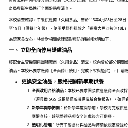
育局與衛生局進行全面盤點與清查。
年4月23日至28
本校清查確認，午餐供應商「久翔食品」曾於115
至19日（供餐七年級），使用受框列批號之「福壽大豆沙拉油18L
為讓家長安心，特針對相關處理情形與防護機制說明如下：
一、 立即全面停用疑慮油品
經配合主管機關與團膳廠商（久翔食品）清查，校內曾於部分期間
油品。本校已要求廠商【全面停止使用、完成下架與退貨】，目前
更換安全油品，嚴格把關新學期供餐
全面改用合格油品
：本校已要求團膳供應廠商全面改採
或相關權威機構檢驗合格報告），確保
（須具備 SGS
新學年開學把關
：於新學年度開學前，學校將完成供應
應鏈查核，確認整體品項安全無虞後方可供餐。
透明化管理
：所有午餐食材與油品均持續依規定登錄於