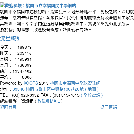
桃園市幸福國中建校初始，荒煙蔓草，地形崎嶇不平。創校之路，深切感
艱辛。感謝朱縣長立倫、各級長官、民代仕紳的關懷支持及全體師生家長
美校園。讓莘莘學子們在這巍峨典雅的校園中，實現至聖先師孔子所言：
游於藝」的理想。欣逢校舍落成，謹此勒石為誌。
流量統計
今天：
189879
昨天：
203416
本週：
1495931
本月：
1736399
總計：
19947402
平均：
8966
Powered by
XOOPS
2019
桃園市幸福國中全球資訊網
地址：
33346 桃園市龜山區中興路100巷20號 ( 地圖 )
TEL：(03) 329-8992
FAX：(03) 319-7815
( 全校電話 )
網站維護：資訊組 (
教職員MAIL
)
返回首頁
返回頂端