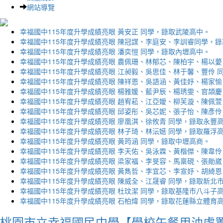
網站導覽
幸福國中115年度升學成績亮眼 黃安正 同學，錄取武陵高中。
幸福國中115年度升學成績亮眼 陳冠謀、李庭安、李訓睿同學，
幸福國中115年度升學成績亮眼 潘奕愷 同學，錄取內壢高中。
幸福國中115年度升學成績亮眼 農佩珊、林郁芯、陳柏宇、楊以薆
幸福國中115年度升學成績亮眼 江昶毅、吳思佳、林于馨、豐伶 
幸福國中115年度升學成績亮眼 陳祥恩、吳語涵、黃佳妤、楊家愉
幸福國中115年度升學成績亮眼 楊雅媛、藍尹辰、楊琇雯、官頡慶
幸福國中115年度升學成績亮眼 趙宥菘、江亞嬡、柳芙漩、陳佩萱
幸福國中115年度升學成績亮眼 邱姿彤、吳芯妮、張子怡、陳彥伶
幸福國中115年度升學成績亮眼 廖凰淇、徐攸青 同學，錄取永豐
幸福國中115年度升學成績亮眼 林子琦、林沄嬨 同學，錄取羅浮
幸福國中115年度升學成績亮眼 黃筠涵 同學，錄取中壢高商。
幸福國中115年度升學成績亮眼 李天佑、吳泳霖、黃楷傑、陳韋伶
幸福國中115年度升學成績亮眼 梁家福、李旻容、馬稟硯、張勛崴
幸福國中115年度升學成績亮眼 黃雋哲、李宜芯、李宣妤、胡綺恩
幸福國中115年度升學成績亮眼 陳威全、江晟睿 同學，錄取新北
幸福國中115年度升學成績亮眼 杜玟潔 同學，錄取基隆市八斗子
幸福國中115年度升學成績亮眼 石柏煒 同學，錄取花蓮縣立體育
桃園市立幸福國民中學【學校午餐用油處置