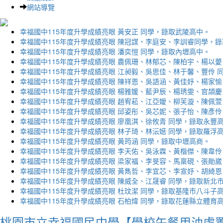
網站導覽
幸福國中115年度升學成績亮眼 黃安正 同學，錄取武陵高中。
幸福國中115年度升學成績亮眼 陳冠謀、李庭安、李訓睿同學，
幸福國中115年度升學成績亮眼 潘奕愷 同學，錄取內壢高中。
幸福國中115年度升學成績亮眼 農佩珊、林郁芯、陳柏宇、楊以薆
幸福國中115年度升學成績亮眼 江昶毅、吳思佳、林于馨、豐伶 
幸福國中115年度升學成績亮眼 陳祥恩、吳語涵、黃佳妤、楊家愉
幸福國中115年度升學成績亮眼 楊雅媛、藍尹辰、楊琇雯、官頡慶
幸福國中115年度升學成績亮眼 趙宥菘、江亞嬡、柳芙漩、陳佩萱
幸福國中115年度升學成績亮眼 邱姿彤、吳芯妮、張子怡、陳彥伶
幸福國中115年度升學成績亮眼 廖凰淇、徐攸青 同學，錄取永豐
幸福國中115年度升學成績亮眼 林子琦、林沄嬨 同學，錄取羅浮
幸福國中115年度升學成績亮眼 黃筠涵 同學，錄取中壢高商。
幸福國中115年度升學成績亮眼 李天佑、吳泳霖、黃楷傑、陳韋伶
幸福國中115年度升學成績亮眼 梁家福、李旻容、馬稟硯、張勛崴
幸福國中115年度升學成績亮眼 黃雋哲、李宜芯、李宣妤、胡綺恩
幸福國中115年度升學成績亮眼 陳威全、江晟睿 同學，錄取新北
幸福國中115年度升學成績亮眼 杜玟潔 同學，錄取基隆市八斗子
幸福國中115年度升學成績亮眼 石柏煒 同學，錄取花蓮縣立體育
桃園市立幸福國民中學【學校午餐用油處置