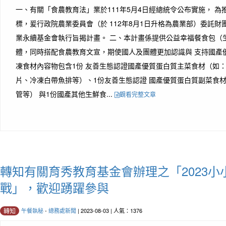
一、有關「食農教育法」業於111年5月4日經總統令公布實施， 
標，爰行政院農業委員會（於 112年8月1日升格為農業部）委託財
業永續基金會執行旨揭計畫。 二、本計畫係提供公益幸福餐食包（
體，同時搭配食農教育文宣，期使國人及團體更加認識與 支持國產
凍食材內容物包含1份 友善生態認證國產優質蛋白質主菜食材（如：
片、冷凍白帶魚排等）、1份友善生態認證 國產優質蛋白質副菜食
管等） 與1份國產其他生鮮食...
觀看完整文章
轉知有關育秀教育基金會辦理之「2023小
戰」，歡迎踴躍參與
午餐執秘
-
總務處新聞
| 2023-08-03 | 人氣：1376
轉知