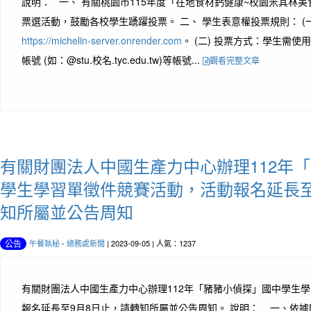
說明： 一、 有關桃園市115年度「在地食材鈣健康~校園米其林
票選活動，鼓勵各校學生踴躍投票。 二、 學生表意權投票規則： (一
https://michelin-server.onrender.com
。 (二) 投票方式：學生需使用
帳號 (如：@stu.校名.tyc.edu.tw)等帳號...
觀看完整文章
有關財團法人中國生產力中心辦理112年
學生學習單徵件競賽活動，活動報名延長至
知所屬並公告周知
午餐執秘
-
總務處新聞
| 2023-09-05 | 人氣：1237
公告
有關財團法人中國生產力中心辦理112年「豬豬小偵探」國中學生
報名延長至9月8日止，請轉知所屬並公告周知。 說明： 一、依