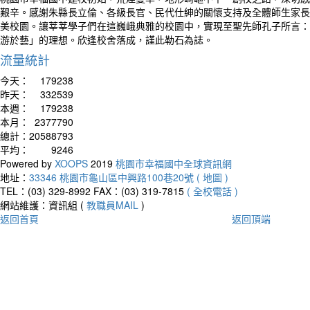
艱辛。感謝朱縣長立倫、各級長官、民代仕紳的關懷支持及全體師生家長
美校園。讓莘莘學子們在這巍峨典雅的校園中，實現至聖先師孔子所言：
游於藝」的理想。欣逢校舍落成，謹此勒石為誌。
流量統計
今天：
179238
昨天：
332539
本週：
179238
本月：
2377790
總計：
20588793
平均：
9246
Powered by
XOOPS
2019
桃園市幸福國中全球資訊網
地址：
33346 桃園市龜山區中興路100巷20號 ( 地圖 )
TEL：(03) 329-8992
FAX：(03) 319-7815
( 全校電話 )
網站維護：資訊組 (
教職員MAIL
)
返回首頁
返回頂端