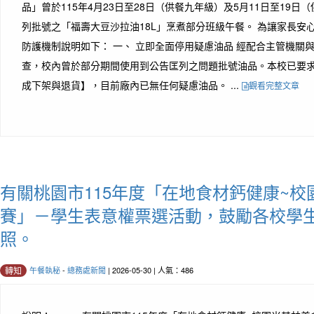
品」曾於115年4月23日至28日（供餐九年級）及5月11日至19
列批號之「福壽大豆沙拉油18L」烹煮部分班級午餐。 為讓家長安
防護機制說明如下： 一、 立即全面停用疑慮油品 經配合主管機關
查，校內曾於部分期間使用到公告匡列之問題批號油品。本校已要
成下架與退貨】，目前廠內已無任何疑慮油品。 ...
觀看完整文章
有關桃園市115年度「在地食材鈣健康~
賽」－學生表意權票選活動，鼓勵各校學生
照。
午餐執秘
-
總務處新聞
| 2026-05-30 | 人氣：486
轉知