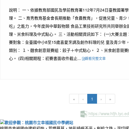
說明： 一、依據教育部國民及學前教育署112年7月24日臺教國署學字 
理。 二、育秀教育基金會長期推動「食農教育」，促進兒童、青少
吃」之能力，今年度與中華穀物類 食品工業技術研究所共同舉辦全
理、米食料理及中式點心。 三、活動相關資訊如下： (一)大賽主題：
賽對象：全臺國中小8至15歲喜愛烹調及創作料理的兒 童及青少年，每
類別： １、麵食創意競賽組：餃子＋中式點心。 ２、米食創意競
心。 (四)相關期程：初賽書面收件截止...
觀看完整文章
(current)
«
‹
1
›
»
https://www.hfjh.tyc.
桃園市幸福國中建校初始，荒煙蔓草，地形崎嶇不平。創校之路，深切感