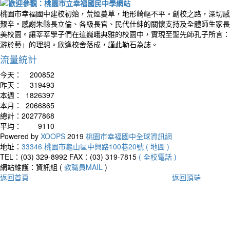
桃園市幸福國中建校初始，荒煙蔓草，地形崎嶇不平。創校之路，深切感
艱辛。感謝朱縣長立倫、各級長官、民代仕紳的關懷支持及全體師生家長
美校園。讓莘莘學子們在這巍峨典雅的校園中，實現至聖先師孔子所言：
游於藝」的理想。欣逢校舍落成，謹此勒石為誌。
流量統計
今天：
200852
昨天：
319493
本週：
1826397
本月：
2066865
總計：
20277868
平均：
9110
Powered by
XOOPS
2019
桃園市幸福國中全球資訊網
地址：
33346 桃園市龜山區中興路100巷20號 ( 地圖 )
TEL：(03) 329-8992
FAX：(03) 319-7815
( 全校電話 )
網站維護：資訊組 (
教職員MAIL
)
返回首頁
返回頂端