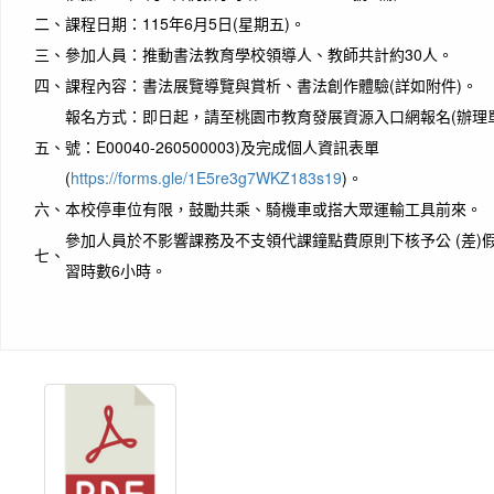
二、
課程日期：115年6月5日(星期五)。
三、
參加人員：推動書法教育學校領導人、教師共計約30人。
四、
課程內容：書法展覽導覽與賞析、書法創作體驗(詳如附件)。
報名方式：即日起，請至桃園市教育發展資源入口網報名(辦理
五、
號：E00040-260500003)及完成個人資訊表單
(
https://forms.gle/1E5re3g7WKZ183s19
)。
六、
本校停車位有限，鼓勵共乘、騎機車或搭大眾運輸工具前來。
參加人員於不影響課務及不支領代課鐘點費原則下核予公 (差)
七、
習時數6小時。