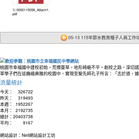
1) 0000115056_Attach1.
pdf
05-13 115年節水教育種子人員工作坊.
桃園市幸福國中建校初始，荒煙蔓草，地形崎嶇不平。創校之路，深切感
莘學子們在這巍峨典雅的校園中，實現至聖先師孔子所言：「志於道，據
流量統計
今天：
326722
昨天：
319493
本週：
1952267
本月：
2192735
總計：
20403738
平均：
9167
網站設計：Neil網站設計工坊