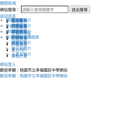
關閉區塊
網站搜尋：
送出搜尋
返回首頁
健康促進
認識幸福
校長室簡介
新生專區
電子報
學校簡介
交通安全
地理位置
教務處簡介
升學專區
下載列表
行政單位
環境教育
英文網站
學務處簡介
圖書館藏
生親師專區
性平教育
幸福相簿
總務處簡介
學校作息時間表
校園資源
媒體報導
輔導室簡介
評鑑專區
會計室簡介
官方FB
人事室簡介
課程計畫
網站登入
歡迎參觀：桃園市立幸福國民中學網站
歡迎參觀：桃園市立幸福國民中學網站