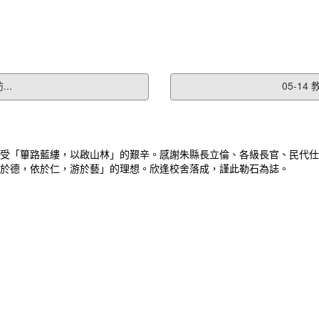
..
05-1
受「篳路藍縷，以啟山林」的艱辛。感謝朱縣長立倫、各級長官、民代仕
於德，依於仁，游於藝」的理想。欣逢校舍落成，謹此勒石為誌。