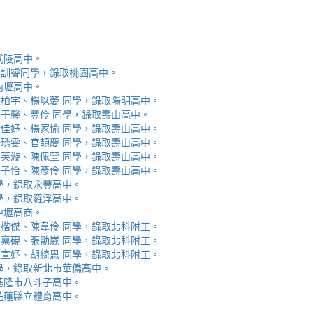
取武陵高中。
安、李訓睿同學，錄取桃園高中。
取內壢高中。
芯、陳柏宇、楊以薆 同學，錄取陽明高中。
佳、林于馨、豐伶 同學，錄取壽山高中。
涵、黃佳妤、楊家愉 同學，錄取壽山高中。
辰、楊琇雯、官頡慶 同學，錄取壽山高中。
嬡、柳芙漩、陳佩萱 同學，錄取壽山高中。
妮、張子怡、陳彥伶 同學，錄取壽山高中。
 同學，錄取永豐高中。
 同學，錄取羅浮高中。
取中壢高商。
霖、黃楷傑、陳韋伶 同學，錄取北科附工。
容、馬稟硯、張勛崴 同學，錄取北科附工。
芯、李宣妤、胡綺恩 同學，錄取北科附工。
睿 同學，錄取新北市華僑高中。
錄取基隆市八斗子高中。
錄取花蓮縣立體育高中。