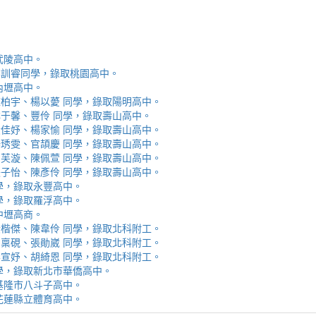
取武陵高中。
安、李訓睿同學，錄取桃園高中。
取內壢高中。
芯、陳柏宇、楊以薆 同學，錄取陽明高中。
佳、林于馨、豐伶 同學，錄取壽山高中。
涵、黃佳妤、楊家愉 同學，錄取壽山高中。
辰、楊琇雯、官頡慶 同學，錄取壽山高中。
嬡、柳芙漩、陳佩萱 同學，錄取壽山高中。
妮、張子怡、陳彥伶 同學，錄取壽山高中。
 同學，錄取永豐高中。
 同學，錄取羅浮高中。
取中壢高商。
霖、黃楷傑、陳韋伶 同學，錄取北科附工。
容、馬稟硯、張勛崴 同學，錄取北科附工。
芯、李宣妤、胡綺恩 同學，錄取北科附工。
睿 同學，錄取新北市華僑高中。
錄取基隆市八斗子高中。
錄取花蓮縣立體育高中。