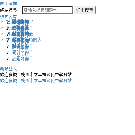
關閉區塊
網站搜尋：
送出搜尋
返回首頁
健康促進
認識幸福
校長室簡介
新生專區
電子報
學校簡介
交通安全
地理位置
教務處簡介
升學專區
下載列表
行政單位
環境教育
英文網站
學務處簡介
圖書館藏
生親師專區
性平教育
幸福相簿
總務處簡介
學校作息時間表
校園資源
媒體報導
輔導室簡介
評鑑專區
會計室簡介
官方FB
人事室簡介
課程計畫
網站登入
歡迎參觀：桃園市立幸福國民中學網站
歡迎參觀：桃園市立幸福國民中學網站