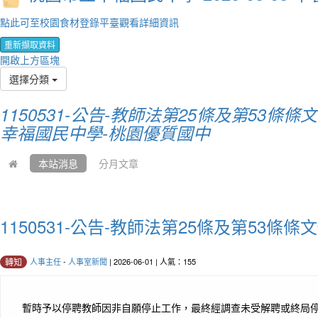
點此可至校園食材登錄平臺觀看詳細資訊
重新擷取資料
開啟上方區塊
選擇分類
1150531-公告-教師法第25條及第53條
幸福國民中學-桃園優質國中
本站消息
分月文章
1150531-公告-教師法第25條及第53條
人事主任
-
人事室新聞
| 2026-06-01 | 人氣：155
轉知
暫時予以停聘教師因非自願停止工作，最終經調查未受解聘或終局