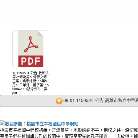
1) 1150531-公告-教師法
第25條及第53條條文修
正案，業奉總統115年5
月13日華總一義字第115
00042691號令公布一案.
pdf
06-01 1150531-公告-高雄市私立中華高
桃園市幸福國中建校初始，荒煙蔓草，地形崎嶇不平。創校之路，深切感
莘學子們在這巍峨典雅的校園中，實現至聖先師孔子所言：「志於道，據