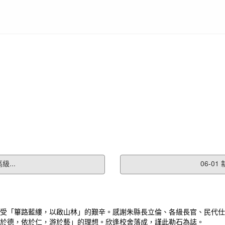
級...
06-0
受「篳路藍縷，以啟山林」的艱辛。感謝朱縣長立倫、各級長官、民代仕
於德，依於仁，游於藝」的理想。欣逢校舍落成，謹此勒石為誌。