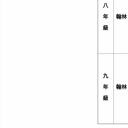
八
年
翰林
級
九
年
翰林
級