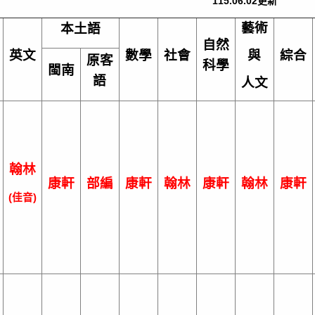
115.06.02
更新
藝術
本土語
自然
英文
數學
社會
與
綜合
原客
科學
閩南
語
人文
翰林
康軒
部編
康軒
翰林
康軒
翰林
康軒
(
佳音)