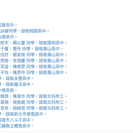
取武陵高中。
安、李訓睿同學，錄取桃園高中。
取內壢高中。
芯、陳柏宇、楊以薆 同學，錄取陽明高中。
佳、林于馨、豐伶 同學，錄取壽山高中。
涵、黃佳妤、楊家愉 同學，錄取壽山高中。
辰、楊琇雯、官頡慶 同學，錄取壽山高中。
嬡、柳芙漩、陳佩萱 同學，錄取壽山高中。
妮、張子怡、陳彥伶 同學，錄取壽山高中。
 同學，錄取永豐高中。
 同學，錄取羅浮高中。
取中壢高商。
霖、黃楷傑、陳韋伶 同學，錄取北科附工。
容、馬稟硯、張勛崴 同學，錄取北科附工。
芯、李宣妤、胡綺恩 同學，錄取北科附工。
睿 同學，錄取新北市華僑高中。
錄取基隆市八斗子高中。
錄取花蓮縣立體育高中。