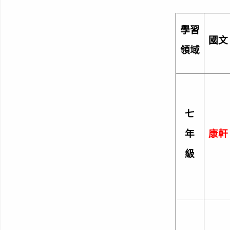
學習
國文
領域
七
年
康軒
級