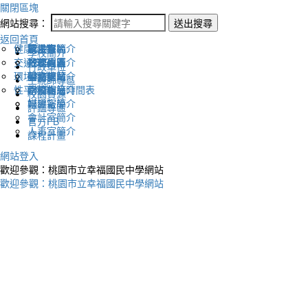
關閉區塊
網站搜尋：
送出搜尋
返回首頁
健康促進
認識幸福
校長室簡介
新生專區
電子報
學校簡介
交通安全
地理位置
教務處簡介
升學專區
下載列表
行政單位
環境教育
英文網站
學務處簡介
圖書館藏
生親師專區
性平教育
幸福相簿
總務處簡介
學校作息時間表
校園資源
媒體報導
輔導室簡介
評鑑專區
會計室簡介
官方FB
人事室簡介
課程計畫
網站登入
歡迎參觀：桃園市立幸福國民中學網站
歡迎參觀：桃園市立幸福國民中學網站