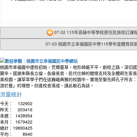
07-02 115年高級中等學校原住民族校訂課程
07-03 桃園市立幸福國民中學115學年度體育班新.
桃園市幸福國中建校初始，荒煙蔓草，地形崎嶇不平。創校之路，深切感
艱辛。感謝朱縣長立倫、各級長官、民代仕紳的關懷支持及全體師生家長
美校園。讓莘莘學子們在這巍峨典雅的校園中，實現至聖先師孔子所言：
游於藝」的理想。欣逢校舍落成，謹此勒石為誌。
流量統計
今天：
132902
昨天：
203416
本週：
1438954
本月：
1679422
總計：
19890425
平均：
8940