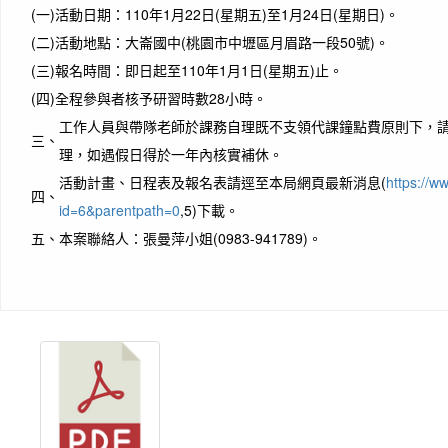
(一)
活動日期：110年1月22日(星期五)至1月24日(星期日)。
(二)
活動地點：大崙國中(桃園市中壢區月眉路一段50號)。
(三)
報名時間：即日起至110年1月1日(星期五)止。
(四)
全程參與者核予研習時數28小時。
工作人員與帶隊老師於課務自理既不支領代課鐘點費原則下，請
三、
理，如遇假日得於一年內核實補休。
活動計畫、日程表及報名表請逕至本局網頁最新消息(
https://w
四、
id=6&parentpath=0
,5)下載。
五、
本案聯絡人：張曼萍小姐(0983-941789)。