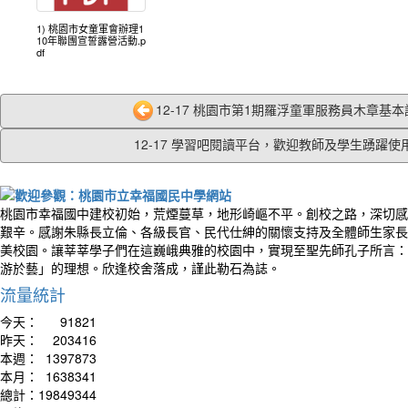
1) 桃園市女童軍會辦理1
10年聯團宣誓露營活動.p
df
12-17 桃園市第1期羅浮童軍服務員木章基本訓
12-17 學習吧閱讀平台，歡迎教師及學生踴躍使用.
桃園市幸福國中建校初始，荒煙蔓草，地形崎嶇不平。創校之路，深切感
艱辛。感謝朱縣長立倫、各級長官、民代仕紳的關懷支持及全體師生家長
美校園。讓莘莘學子們在這巍峨典雅的校園中，實現至聖先師孔子所言：
游於藝」的理想。欣逢校舍落成，謹此勒石為誌。
流量統計
今天：
91821
昨天：
203416
本週：
1397873
本月：
1638341
總計：
19849344