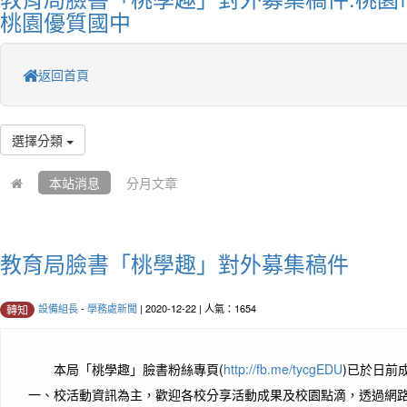
桃園優質國中
返回首頁
選擇分類
本站消息
分月文章
教育局臉書「桃學趣」對外募集稿件
設備組長
-
學務處新聞
| 2020-12-22 | 人氣：1654
轉知
本局「桃學趣」臉書粉絲專頁(
http://fb.me/tycgEDU
)已於日前
一、
校活動資訊為主，歡迎各校分享活動成果及校園點滴，透過網