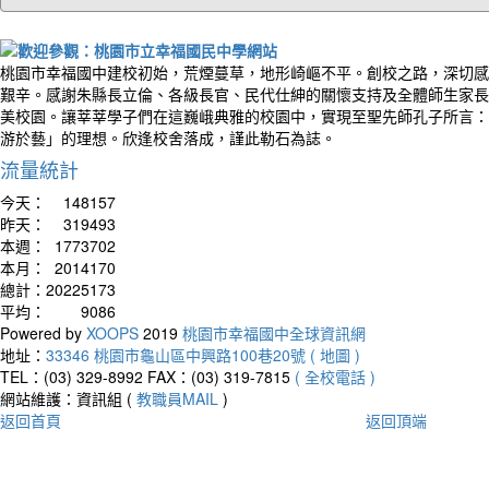
桃園市幸福國中建校初始，荒煙蔓草，地形崎嶇不平。創校之路，深切感
艱辛。感謝朱縣長立倫、各級長官、民代仕紳的關懷支持及全體師生家長
美校園。讓莘莘學子們在這巍峨典雅的校園中，實現至聖先師孔子所言：
游於藝」的理想。欣逢校舍落成，謹此勒石為誌。
流量統計
今天：
148157
昨天：
319493
本週：
1773702
本月：
2014170
總計：
20225173
平均：
9086
Powered by
XOOPS
2019
桃園市幸福國中全球資訊網
地址：
33346 桃園市龜山區中興路100巷20號 ( 地圖 )
TEL：(03) 329-8992
FAX：(03) 319-7815
( 全校電話 )
網站維護：資訊組 (
教職員MAIL
)
返回首頁
返回頂端