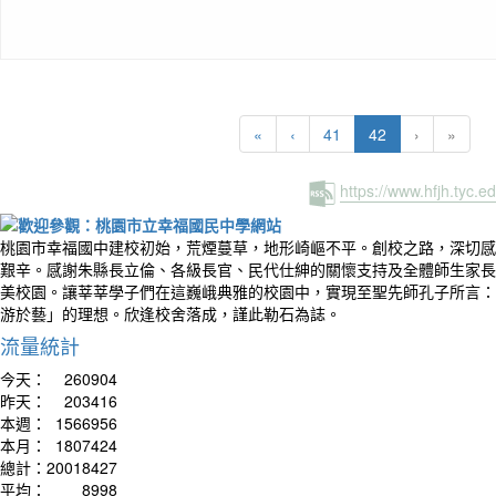
(current)
«
‹
41
42
›
»
https://www.hfjh.tyc.
桃園市幸福國中建校初始，荒煙蔓草，地形崎嶇不平。創校之路，深切感
艱辛。感謝朱縣長立倫、各級長官、民代仕紳的關懷支持及全體師生家長
美校園。讓莘莘學子們在這巍峨典雅的校園中，實現至聖先師孔子所言：
游於藝」的理想。欣逢校舍落成，謹此勒石為誌。
流量統計
今天：
260904
昨天：
203416
本週：
1566956
本月：
1807424
總計：
20018427
平均：
8998