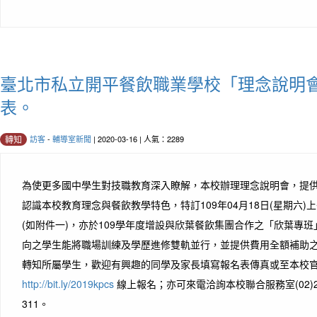
臺北市私立開平餐飲職業學校「理念說明
表。
訪客
-
輔導室新聞
| 2020-03-16 | 人氣：2289
轉知
為使更多國中學生對技職教育深入瞭解，本校辦理理念說明會，提
認識本校教育理念與餐飲教學特色，特訂109年04月18日(星期六
(如附件一)，亦於109學年度增設與欣葉餐飲集團合作之「欣葉專班
向之學生能將職場訓練及學歷進修雙軌並行，並提供費用全額補助
轉知所屬學生，歡迎有興趣的同學及家長填寫報名表傳真或至本校
http://bit.ly/2019kpcs
線上報名；亦可來電洽詢本校聯合服務室(02)275
311。