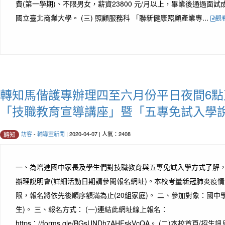
費(第一學期)、不限男女，薪資23800 元/月以上，畢業後通過面
國立臺北商業大學。 (三) 照顧服務科 「聯新健康照顧產業專...
觀
轉知馬偕護專辦理四至六月份平日夜間6點
「技職教育宣導講座」暨「五專免試入學
訪客
-
輔導室新聞
| 2020-04-07 | 人氣：2408
轉知
一、為增進國中家長及學生們對技職教育與五專免試入學方式了解
辦理說明會(詳細活動日期請參閱報名網址)。本校考量新冠肺炎疫
限，報名將依先後順序額滿為止(20組家庭)。 二、參加對象：國中
生)。 三、報名方式： (一)連結此網址線上報名：
https：//forms.gle/BGsUNDh7AHFskVcQA。 (二)本校首