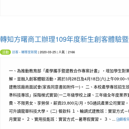
轉知方曙商工辦理109年度新生創客體驗
訪客
-
輔導室新聞
| 2020-03-25 | 人氣：2166
活動
一、為推動教育部「產學攜手暨建教合作專案計畫」，增加學生對
解，並融入創客體驗活動，將於3月28日及4月18日(六)上午09:00~
建教班廠商面試會(家長同意書如附件一)。 二、本校產學專班招生班別
準科技專班」採階梯式實習(一二年級學校上課、三年級全年度業界
費、不限男女、享勞保，薪資23,800元/月，5G通訊產業公司實
可升讀龍華科技大學。 (二) 餐飲科 １、輪調式建教班：實習方式
月實習。 ２、實用技能班：實習方式－暑寒假實習。 ３、...
觀看