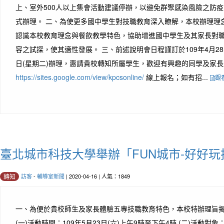
上、室外500人以上集會活動建議停辦，以避免群聚感染風險之防
式辦理。 二、為使更多國中學生對技職教育深入瞭解，本校辦理理
認識本校教育理念與餐飲教學特色，協助增進國中學生及其家長對
容之試探，使其適性發展。 三、前述說明會日程謹訂於109年4月28日
日(星期二)辦理，惠請貴校轉知所屬學生，歡迎有興趣的同學及家
https://sites.google.com/view/kpcsonline/
線上報名；如有招...
觀
臺北城市科技大學舉辦「FUN城市-好好
訪客
-
輔導室新聞
| 2020-04-16 | 人氣：1849
轉知
一、為便於貴校師生及家長體驗五專技職教育特色，本校特辦理旨
(一)活動時間：109年5月23日(六)上午9時至下午4時 (二)活動對象