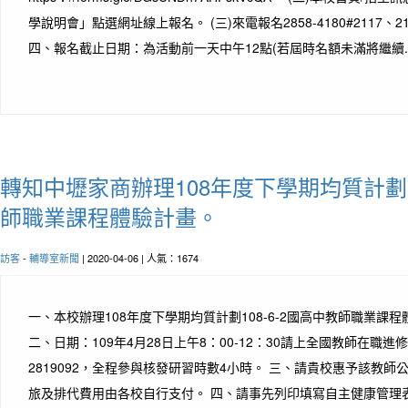
學說明會」點選網址線上報名。 (三)來電報名2858-4180#2117、
四、報名截止日期：為活動前一天中午12點(若屆時名額未滿將繼續..
轉知中壢家商辦理108年度下學期均質計劃10
師職業課程體驗計畫。
訪客
-
輔導室新聞
| 2020-04-06 | 人氣：1674
一、本校辦理108年度下學期均質計劃108-6-2國高中教師職業課
二、日期：109年4月28日上午8：00-12：30請上全國教師在職
2819092，全程參與核發研習時數4小時。 三、請貴校惠予該教師
旅及排代費用由各校自行支付。 四、請事先列印填寫自主健康管理