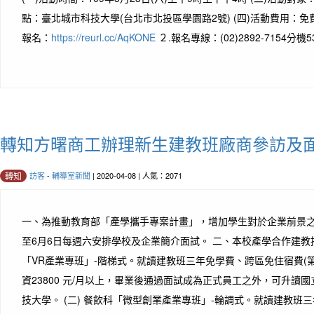
點：臺北城市科技大學(台北市北投區學園路2號) (四)活動費用：免費
報名：
https://reurl.cc/AqKONE
２.報名專線：(02)2892-7154分機5
轉知方曙商工辦理新生建教班廠商參訪及
訪客
-
輔導室新聞
| 2020-04-08 | 人氣：2071
轉知
一、為推動教育部「產學攜手專案計畫」，增加學生對於企業前景之了
至6月6日每週六安排學校及企業簡介面試。 二、本校產學合作建教招生
「VR產業專班」-階梯式。就讀建教班三年免學費、跨區免住宿費(
資23800 元/月以上，畢業後通過面試成為正式員工之外，可升讀
技大學。 (二) 餐飲科「微型創業產業專班」-輪調式。就讀建教班