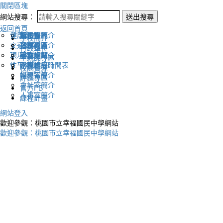
關閉區塊
網站搜尋：
送出搜尋
返回首頁
健康促進
認識幸福
校長室簡介
新生專區
電子報
學校簡介
交通安全
地理位置
教務處簡介
升學專區
下載列表
行政單位
環境教育
英文網站
學務處簡介
圖書館藏
生親師專區
性平教育
幸福相簿
總務處簡介
學校作息時間表
校園資源
媒體報導
輔導室簡介
評鑑專區
會計室簡介
官方FB
人事室簡介
課程計畫
網站登入
歡迎參觀：桃園市立幸福國民中學網站
歡迎參觀：桃園市立幸福國民中學網站