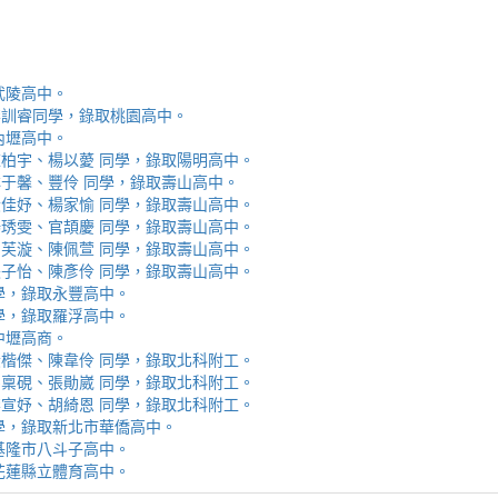
取武陵高中。
安、李訓睿同學，錄取桃園高中。
取內壢高中。
芯、陳柏宇、楊以薆 同學，錄取陽明高中。
佳、林于馨、豐伶 同學，錄取壽山高中。
涵、黃佳妤、楊家愉 同學，錄取壽山高中。
辰、楊琇雯、官頡慶 同學，錄取壽山高中。
嬡、柳芙漩、陳佩萱 同學，錄取壽山高中。
妮、張子怡、陳彥伶 同學，錄取壽山高中。
 同學，錄取永豐高中。
 同學，錄取羅浮高中。
取中壢高商。
霖、黃楷傑、陳韋伶 同學，錄取北科附工。
容、馬稟硯、張勛崴 同學，錄取北科附工。
芯、李宣妤、胡綺恩 同學，錄取北科附工。
睿 同學，錄取新北市華僑高中。
錄取基隆市八斗子高中。
錄取花蓮縣立體育高中。