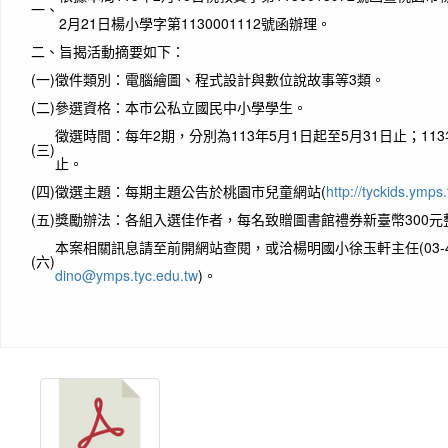
一、
2月21日楊小學字第1130001112號函辦理。
二、
旨揭活動摘要如下：
(一)
徵件類別：電腦繪圖、程式設計與數位說故事等3類。
(二)
參選資格：本市公私立國民中小學學生。
徵選時間：每年2期，分別為113年5月1日起至5月31日止；113
(三)
止。
(四)
徵選主題：每期主題公告於桃園市兒童網站(
http://tyckids.ymps
(五)
獎勵辦法：各組入選佳作者，每名致贈圖書館禮券新臺幣300元
本案相關訊息請至前開網站查閱，或洽楊明國小徐玉軒主任(03-475
(六)
dino@ymps.tyc.edu.tw
)。