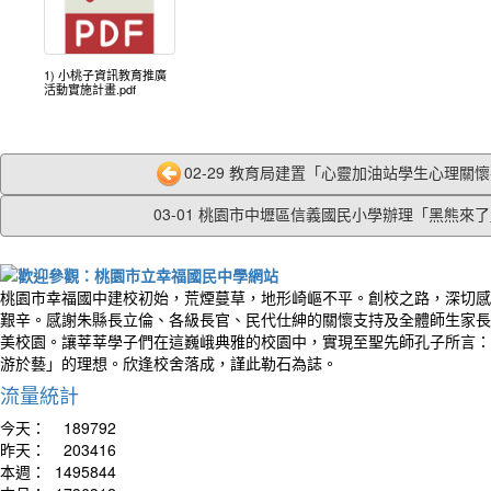
1) 小桃子資訊教育推廣
活動實施計畫.pdf
02-29 教育局建置「心靈加油站學生心理關懷平
03-01 桃園市中壢區信義國民小學辦理「黑熊來了」
桃園市幸福國中建校初始，荒煙蔓草，地形崎嶇不平。創校之路，深切感
艱辛。感謝朱縣長立倫、各級長官、民代仕紳的關懷支持及全體師生家長
美校園。讓莘莘學子們在這巍峨典雅的校園中，實現至聖先師孔子所言：
游於藝」的理想。欣逢校舍落成，謹此勒石為誌。
流量統計
今天：
189792
昨天：
203416
本週：
1495844