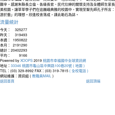
艱辛。感謝朱縣長立倫、各級長官、民代仕紳的關懷支持及全體師生家長
美校園。讓莘莘學子們在這巍峨典雅的校園中，實現至聖先師孔子所言：
游於藝」的理想。欣逢校舍落成，謹此勒石為誌。
流量統計
今天：
325277
昨天：
319493
本週：
1950822
本月：
2191290
總計：
20402293
平均：
9166
Powered by
XOOPS
2019
桃園市幸福國中全球資訊網
地址：
33346 桃園市龜山區中興路100巷20號 ( 地圖 )
TEL：(03) 329-8992
FAX：(03) 319-7815
( 全校電話 )
網站維護：資訊組 (
教職員MAIL
)
返回首頁
返回頂端