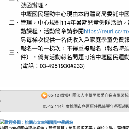
一、
號函辦理。
中壢國民運動中心現由本府體育局委託中
二、
管理，中心規劃114年暑期兒童營隊活動
動課程，活動簡章請參閱
https://reurl.cc/
另每梯次提供一名低收入戶家庭學童免費
報名一項一梯次，不得重複報名（報名時
三、
件），倘有活動報名問題可洽中壢國民運
(電話：03-4951930#233)
05-12 轉知社團法人中華民國愛自造者學習協會
05-12 114年度桃園市各區原住民族豐年祭暨歲時.
桃園市幸福國中建校初始，荒煙蔓草，地形崎嶇不平。創校之路，深切感