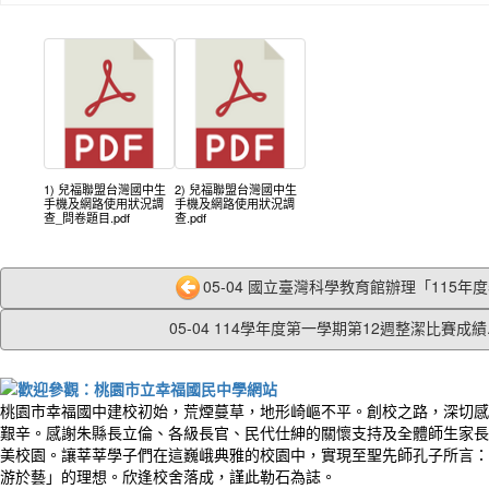
1) 兒福聯盟台灣國中生
2) 兒福聯盟台灣國中生
手機及網路使用狀況調
手機及網路使用狀況調
查_問卷題目.pdf
查.pdf
05-04 國立臺灣科學教育館辦理「115年度51
05-04 114學年度第一學期第12週整潔比賽成績..
桃園市幸福國中建校初始，荒煙蔓草，地形崎嶇不平。創校之路，深切感
艱辛。感謝朱縣長立倫、各級長官、民代仕紳的關懷支持及全體師生家長
美校園。讓莘莘學子們在這巍峨典雅的校園中，實現至聖先師孔子所言：
游於藝」的理想。欣逢校舍落成，謹此勒石為誌。