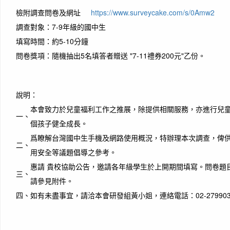
檢附調查問卷及網址
https://www.surveycake.com/s/0Amw2
調查對象：7-9年級的國中生
填寫時間：約5-10分鐘
問卷獎項：隨機抽出5名填答者贈送 "7-11禮券200元"乙份。
說明：
本會致力於兒童福利工作之推展，除提供相關服務，亦進行兒
一、
個孩子健全成長。
爲瞭解台灣國中生手機及網路使用概況，特辦理本次調查，俾
二、
用安全等議題倡導之參考。
惠請 貴校協助公告，邀請各年級學生於上開期間填寫。問卷題目及
三、
請參見附件。
四、
如有未盡事宜，請洽本會研發組黃小姐，連絡電話：02-279903