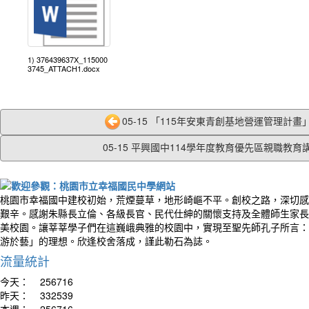
1) 376439637X_115000
3745_ATTACH1.docx
05-15 「115年安東青創基地營運管理計畫」
05-15 平興國中114學年度教育優先區親職教育講.
桃園市幸福國中建校初始，荒煙蔓草，地形崎嶇不平。創校之路，深切感
艱辛。感謝朱縣長立倫、各級長官、民代仕紳的關懷支持及全體師生家長
美校園。讓莘莘學子們在這巍峨典雅的校園中，實現至聖先師孔子所言：
游於藝」的理想。欣逢校舍落成，謹此勒石為誌。
流量統計
今天：
256716
昨天：
332539
本週：
256716