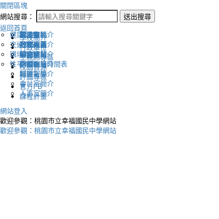
關閉區塊
網站搜尋：
送出搜尋
返回首頁
健康促進
認識幸福
校長室簡介
新生專區
電子報
學校簡介
交通安全
地理位置
教務處簡介
升學專區
下載列表
行政單位
環境教育
英文網站
學務處簡介
圖書館藏
生親師專區
性平教育
幸福相簿
總務處簡介
學校作息時間表
校園資源
媒體報導
輔導室簡介
評鑑專區
會計室簡介
官方FB
人事室簡介
課程計畫
網站登入
歡迎參觀：桃園市立幸福國民中學網站
歡迎參觀：桃園市立幸福國民中學網站