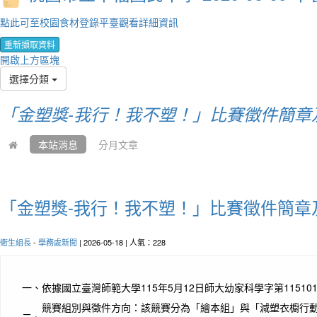
點此可至校園食材登錄平臺觀看詳細資訊
重新擷取資料
開啟上方區塊
選擇分類
「金塑獎-我行！我不塑！」比賽徵件簡章
本站消息
分月文章
「金塑獎-我行！我不塑！」比賽徵件簡章
衛生組長
-
學務處新聞
| 2026-05-18 | 人氣：228
一、
依據國立臺灣師範大學115年5月12日師大幼家科學字第115101
競賽組別與徵件方向：該競賽分為「繪本組」與「減塑衣櫥行