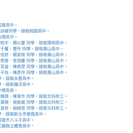
取武陵高中。
安、李訓睿同學，錄取桃園高中。
取內壢高中。
芯、陳柏宇、楊以薆 同學，錄取陽明高中。
佳、林于馨、豐伶 同學，錄取壽山高中。
涵、黃佳妤、楊家愉 同學，錄取壽山高中。
辰、楊琇雯、官頡慶 同學，錄取壽山高中。
嬡、柳芙漩、陳佩萱 同學，錄取壽山高中。
妮、張子怡、陳彥伶 同學，錄取壽山高中。
 同學，錄取永豐高中。
 同學，錄取羅浮高中。
取中壢高商。
霖、黃楷傑、陳韋伶 同學，錄取北科附工。
容、馬稟硯、張勛崴 同學，錄取北科附工。
芯、李宣妤、胡綺恩 同學，錄取北科附工。
睿 同學，錄取新北市華僑高中。
錄取基隆市八斗子高中。
錄取花蓮縣立體育高中。