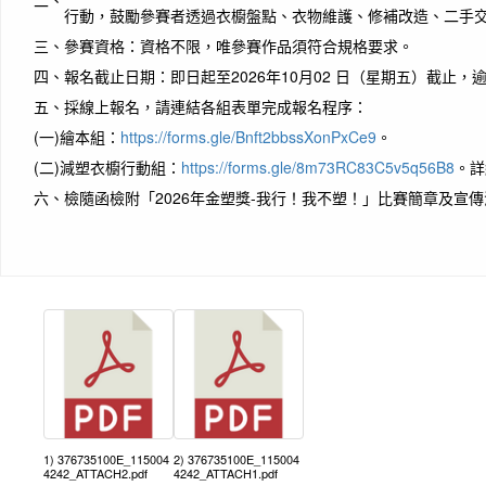
二、
行動，鼓勵參賽者透過衣櫥盤點、衣物維護、修補改造、二手
三、
參賽資格：資格不限，唯參賽作品須符合規格要求。
四、
報名截止日期：即日起至2026年10月02 日（星期五）截止，
五、
採線上報名，請連結各組表單完成報名程序：
(一)
繪本組：
https://forms.gle/Bnft2bbssXonPxCe9
。
(二)
減塑衣櫥行動組：
https://forms.gle/8m73RC83C5v5q56B8
。詳
六、
檢隨函檢附「2026年金塑獎-我行！我不塑！」比賽簡章及宣
1) 376735100E_115004
2) 376735100E_115004
4242_ATTACH2.pdf
4242_ATTACH1.pdf