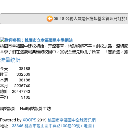
05-18 公務人員退休撫卹基金管理局訂於115
桃園市幸福國中建校初始，荒煙蔓草，地形崎嶇不平。創校之路，深切感
莘學子們在這巍峨典雅的校園中，實現至聖先師孔子所言：「志於道，據
流量統計
今天：
38188
昨天：
332539
本週：
38188
本月：
2236740
總計：
20447743
平均：
9182
網站設計：Neil網站設計工坊
Powered by
XOOPS
2019
桃園市幸福國中全球資訊網
地址：
33346 桃園市龜山區中興路100巷20號 ( 地圖 )