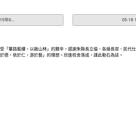
年6...
05-1
受「篳路藍縷，以啟山林」的艱辛。感謝朱縣長立倫、各級長官、民代仕
於德，依於仁，游於藝」的理想。欣逢校舍落成，謹此勒石為誌。