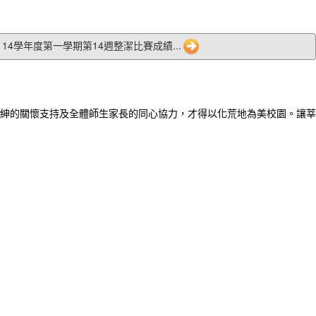
8 114學年度第一學期第14週整潔比賽成績...
紳的關懷支持及全體師生家長的同心協力，才得以化荒地為美校園。讓莘