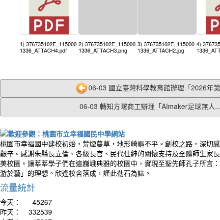
1) 376735102E_115000
2) 376735102E_115000
3) 376735102E_115000
4) 37673
1336_ATTACH4.pdf
1336_ATTACH3.png
1336_ATTACH2.jpg
1336_ATT
06-03 國立臺灣科學教育館辦理「2026年第七
06-03 轉知方曙商工辦理「AImaker足球無人..
桃園市幸福國中建校初始，荒煙蔓草，地形崎嶇不平。創校之路，深切感
艱辛。感謝朱縣長立倫、各級長官、民代仕紳的關懷支持及全體師生家長
美校園。讓莘莘學子們在這巍峨典雅的校園中，實現至聖先師孔子所言：
游於藝」的理想。欣逢校舍落成，謹此勒石為誌。
流量統計
今天：
45267
昨天：
332539