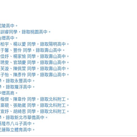
取武陵高中。
安、李訓睿同學，錄取桃園高中。
取內壢高中。
芯、陳柏宇、楊以薆 同學，錄取陽明高中。
佳、林于馨、豐伶 同學，錄取壽山高中。
涵、黃佳妤、楊家愉 同學，錄取壽山高中。
辰、楊琇雯、官頡慶 同學，錄取壽山高中。
嬡、柳芙漩、陳佩萱 同學，錄取壽山高中。
妮、張子怡、陳彥伶 同學，錄取壽山高中。
 同學，錄取永豐高中。
 同學，錄取羅浮高中。
取中壢高商。
霖、黃楷傑、陳韋伶 同學，錄取北科附工。
容、馬稟硯、張勛崴 同學，錄取北科附工。
芯、李宣妤、胡綺恩 同學，錄取北科附工。
睿 同學，錄取新北市華僑高中。
錄取基隆市八斗子高中。
錄取花蓮縣立體育高中。