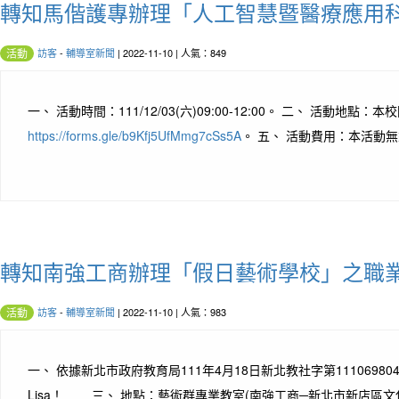
轉知馬偕護專辦理「人工智慧暨醫療應用
訪客
-
輔導室新聞
| 2022-11-10 | 人氣：849
活動
一、 活動時間：111/12/03(六)09:00-12:00。 二、 
https://forms.gle/b9Kfj5UfMmg7cSs5A
。 五、 活動費用：本活動無
轉知南強工商辦理「假日藝術學校」之職
訪客
-
輔導室新聞
| 2022-11-10 | 人氣：983
活動
一、 依據新北市政府教育局111年4月18日新北教社字第11106980
Lisa！ 三、 地點：藝術群專業教室(南強工商─新北市新店區文化 