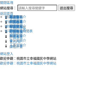
關閉區塊
網站搜尋：
送出搜尋
返回首頁
健康促進
認識幸福
校長室簡介
新生專區
電子報
學校簡介
交通安全
地理位置
教務處簡介
升學專區
下載列表
行政單位
環境教育
英文網站
學務處簡介
圖書館藏
生親師專區
性平教育
幸福相簿
總務處簡介
學校作息時間表
校園資源
媒體報導
輔導室簡介
評鑑專區
會計室簡介
官方FB
人事室簡介
課程計畫
網站登入
歡迎參觀：桃園市立幸福國民中學網站
歡迎參觀：桃園市立幸福國民中學網站