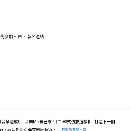
生優先參加。 四、 報名連結：
一)數位音樂速成班─音樂Mix自己來！(二)韓式仿妝這樣化─打造下一個
)，歡迎呼朋引伴來體感藝術。 ...
觀看完整文章