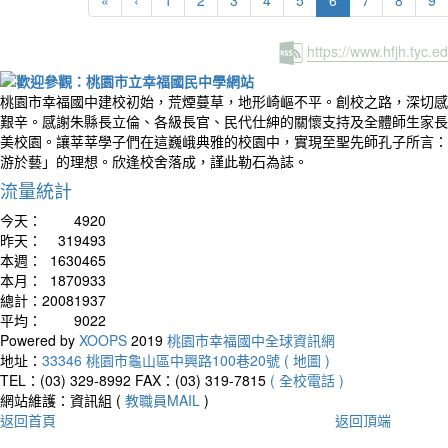
https://www.hfjh.tyc.
桃園市幸福國中建校初始，荒煙蔓草，地形崎嶇不平。創校之路，深切感
艱辛。感謝朱縣長立倫、各級長官、民代仕紳的關懷支持及全體師生家長
美校園。讓莘莘學子們在這巍峨典雅的校園中，實現至聖先師孔子所言：
游於藝」的理想。欣逢校舍落成，謹此勒石為誌。
流量統計
今天：
4920
昨天：
319493
本週：
1630465
本月：
1870933
總計：
20081937
平均：
9022
Powered by
XOOPS
2019
桃園市幸福國中全球資訊網
地址：
33346 桃園市龜山區中興路100巷20號 ( 地圖 )
TEL：(03) 329-8992
FAX：(03) 319-7815
( 全校電話 )
網站維護：資訊組 (
教職員MAIL
)
返回首頁
返回頂端