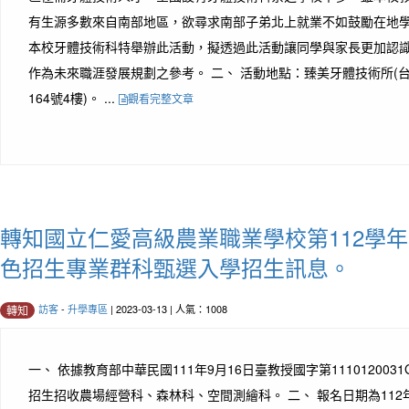
有生源多數來自南部地區，欲尋求南部子弟北上就業不如鼓勵在地
本校牙體技術科特舉辦此活動，擬透過此活動讓同學與家長更加認
作為未來職涯發展規劃之參考。 二、 活動地點：臻美牙體技術所(
164號4樓)。 ...
觀看完整文章
轉知國立仁愛高級農業職業學校第112學
色招生專業群科甄選入學招生訊息。
訪客
-
升學專區
| 2023-03-13 | 人氣：1008
轉知
一、 依據教育部中華民國111年9月16日臺教授國字第11101200
招生招收農場經營科、森林科、空間測繪科。 二、 報名日期為112年