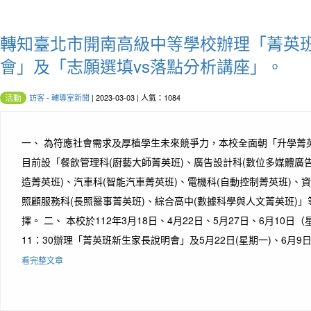
轉知臺北市開南高級中等學校辦理「菁英
會」及「志願選填vs落點分析講座」。
訪客
-
輔導室新聞
| 2023-03-03 | 人氣：1084
活動
一、 為符應社會需求及厚植學生未來競爭力，本校全面朝「升學菁
目前設「餐飲管理科(廚藝大師菁英班)、廣告設計科(數位多媒體廣告
造菁英班)、汽車科(智能汽車菁英班)、電機科(自動控制菁英班)、資
照顧服務科(長照醫事菁英班)、綜合高中(數據科學與人文菁英班)
擇。 二、 本校於112年3月18日、4月22日、5月27日、6月10日（
11：30辦理「菁英班新生家長說明會」及5月22日(星期一)、6月9日（
看完整文章