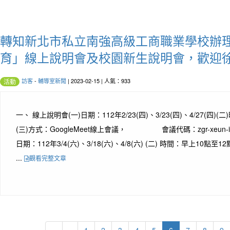
轉知新北市私立南強高級工商職業學校辦
育」線上說明會及校園新生說明會，歡迎
訪客
-
輔導室新聞
| 2023-02-15 | 人氣：933
活動
一、 線上說明會(一)日期：112年2/23(四)、3/23(四)、4/27(四)
(三)方式：GoogleMeet線上會議， 會議代碼：zgr-xeun-ib
日期：112年3/4(六)、3/18(六)、4/8(六) (二) 時間：早上10點至
...
觀看完整文章
(current)
«
‹
1
2
3
4
5
6
7
8
9