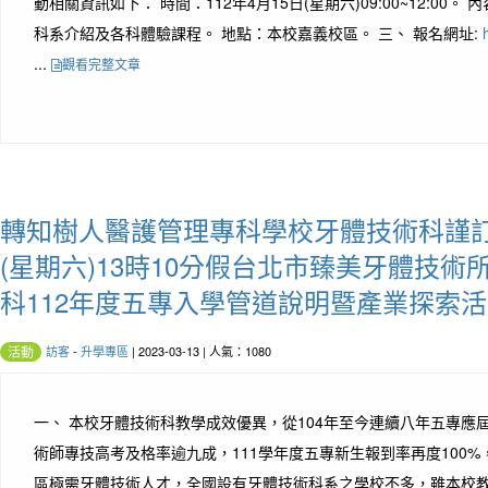
動相關資訊如下： 時間：112年4月15日(星期六)09:00~12:00
科系介紹及各科體驗課程。 地點：本校嘉義校區。 三、 報名網址:
...
觀看完整文章
轉知樹人醫護管理專科學校牙體技術科謹訂於
(星期六)13時10分假台北市臻美牙體技
科112年度五專入學管道說明暨產業探索
訪客
-
升學專區
| 2023-03-13 | 人氣：1080
活動
一、 本校牙體技術科教學成效優異，從104年至今連續八年五專應
術師專技高考及格率逾九成，111學年度五專新生報到率再度100
區極需牙體技術人才，全國設有牙體技術科系之學校不多，雖本校