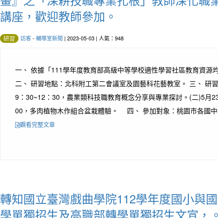
講座，歡迎教師參加。
訪客
-
輔導室新聞
| 2023-05-03 | 人氣：948
研習
一、 依據「111學年度教育部高級中等學校適性學習社區教育資源
二、 研習地點：北科附工第二會議室及園藝科花藝教室。 三、 研習時間
9：30~12：30，農業類科技職教育概念分享與專業探討。(二)5月23日
00，多肉植物木作組合盆栽體驗。 四、 參加對象：桃園市各國中及高
觀看完整文章
轉知國立臺灣戲曲學院112學年度國小與
學單獨招生及高職部轉學單獨招生文宣，