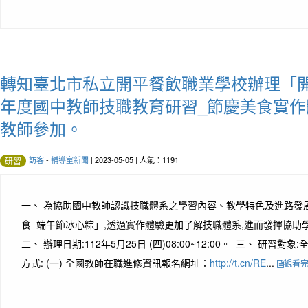
轉知臺北市私立開平餐飲職業學校辦理「開
年度國中教師技職教育研習_節慶美食實
教師參加。
訪客
-
輔導室新聞
| 2023-05-05 | 人氣：1191
研習
一、 為協助國中教師認識技職體系之學習內容、教學特色及進路發
食_端午節冰心粽」,透過實作體驗更加了解技職體系,進而發揮協助
二、 辦理日期:112年5月25日 (四)08:00~12:00。 三、 研習對
方式: (一) 全國教師在職進修資訊報名網址：
http://t.cn/RE
...
觀看