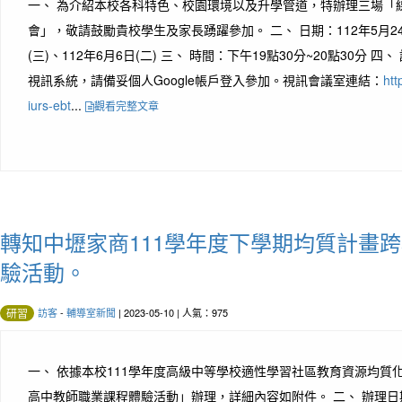
一、 為介紹本校各科特色、校園環境以及升學管道，特辦理三場「
會」，敬請鼓勵貴校學生及家長踴躍參加。 二、 日期：112年5月24日
(三)、112年6月6日(二) 三、 時間：下午19點30分~20點30分 四、 
視訊系統，請備妥個人Google帳戶登入參加。視訊會議室連結：
htt
iurs-ebt
...
觀看完整文章
轉知中壢家商111學年度下學期均質計畫
驗活動。
訪客
-
輔導室新聞
| 2023-05-10 | 人氣：975
研習
一、 依據本校111學年度高級中等學校適性學習社區教育資源均質化實
高中教師職業課程體驗活動」辦理，詳細內容如附件。 二、 辦理日期：