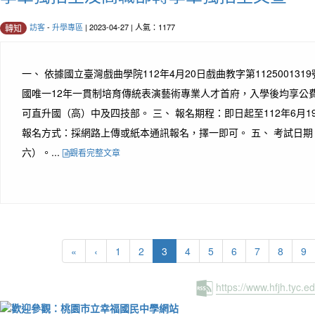
訪客
-
升學專區
| 2023-04-27 | 人氣：1177
轉知
一、 依據國立臺灣戲曲學院112年4月20日戲曲教字第112500131
國唯一12年一貫制培育傳統表演藝術專業人才首府，入學後均享公
可直升國（高）中及四技部。 三、 報名期程：即日起至112年6月1
報名方式：採網路上傳或紙本通訊報名，擇一即可。 五、 考試日期：
六）。...
觀看完整文章
(current)
«
‹
1
2
3
4
5
6
7
8
9
https://www.hfjh.tyc.