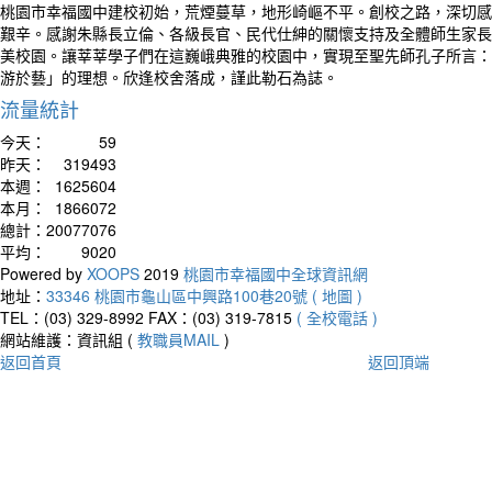
桃園市幸福國中建校初始，荒煙蔓草，地形崎嶇不平。創校之路，深切感
艱辛。感謝朱縣長立倫、各級長官、民代仕紳的關懷支持及全體師生家長
美校園。讓莘莘學子們在這巍峨典雅的校園中，實現至聖先師孔子所言：
游於藝」的理想。欣逢校舍落成，謹此勒石為誌。
流量統計
今天：
59
昨天：
319493
本週：
1625604
本月：
1866072
總計：
20077076
平均：
9020
Powered by
XOOPS
2019
桃園市幸福國中全球資訊網
地址：
33346 桃園市龜山區中興路100巷20號 ( 地圖 )
TEL：(03) 329-8992
FAX：(03) 319-7815
( 全校電話 )
網站維護：資訊組 (
教職員MAIL
)
返回首頁
返回頂端