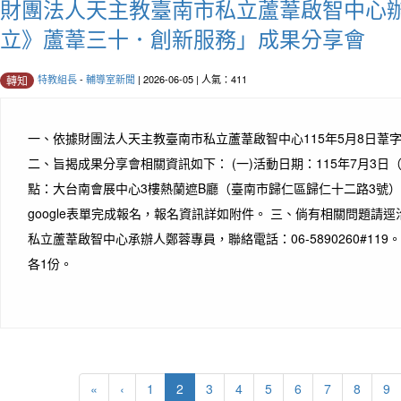
財團法人天主教臺南市私立蘆葦啟智中心辦
立》蘆葦三十．創新服務」成果分享會
特教組長
-
輔導室新聞
| 2026-06-05 | 人氣：411
轉知
一、依據財團法人天主教臺南市私立蘆葦啟智中心115年5月8日葦字第
二、旨揭成果分享會相關資訊如下： (一)活動日期：115年7月3日（
點：大台南會展中心3樓熱蘭遮B廳（臺南市歸仁區歸仁十二路3號）。
google表單完成報名，報名資訊詳如附件。 三、倘有相關問題請
私立蘆葦啟智中心承辦人鄭蓉專員，聯絡電話：06-5890260#11
各1份。
(current)
«
‹
1
2
3
4
5
6
7
8
9