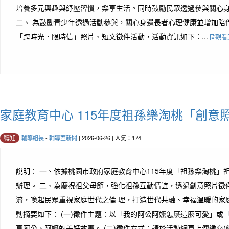
培養多元興趣與紓壓習慣，樂享生活。同時鼓勵民眾透過參與關心
二、 為鼓勵青少年透過活動參與，關心身邊長者心理健康並增加陪
「跨時光．限時信」照片、短文徵件活動，活動資訊如下：...
觀看
家庭教育中心 115年度祖孫樂淘桃「創意
輔導組長
-
輔導室新聞
| 2026-06-26 | 人氣：174
轉知
說明： 一、依據桃園市政府家庭教育中心115年度「祖孫樂淘桃」
辦理。 二、為慶祝祖父母節，強化祖孫互動情誼，透過創意照片徵
流，喚起民眾重視家庭世代之倫 理，打造世代共融、幸福溫暖的家
動摘要如下： (一)徵件主題：以「我的阿公阿嬤怎麼這麼可愛」或
享阿公、阿嬤的美好故事。 (二)徵件方式：請於活動網頁上傳繳交(