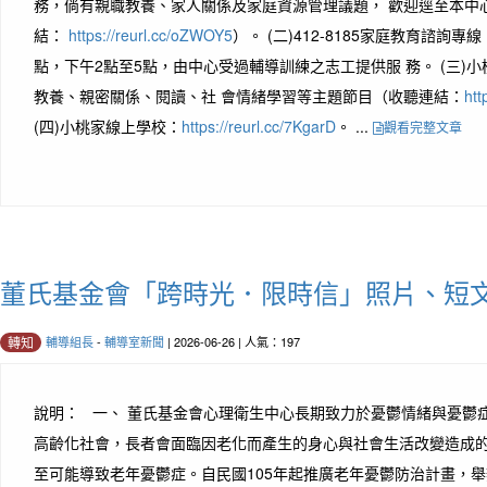
務，倘有親職教養、家人關係及家庭資源管理議題， 歡迎逕至本中
結：
https://reurl.cc/oZWOY5
）。 (二)412-8185家庭教育諮詢
點，下午2點至5點，由中心受過輔導訓練之志工提供服 務。 (三)小桃家
教養、親密關係、閱讀、社 會情緒學習等主題節目（收聽連結：
htt
(四)小桃家線上學校：
https://reurl.cc/7KgarD
。 ...
觀看完整文章
董氏基金會「跨時光．限時信」照片、短
輔導組長
-
輔導室新聞
| 2026-06-26 | 人氣：197
轉知
說明： 一、 董氏基金會心理衛生中心長期致力於憂鬱情緒與憂鬱
高齡化社會，長者會面臨因老化而產生的身心與社會生活改變造成
至可能導致老年憂鬱症。自民國105年起推廣老年憂鬱防治計畫，