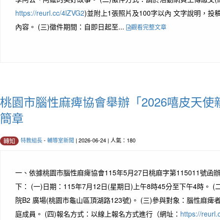
https://reurl.cc/4lZVG2
)並附上1張照片及100字以內 文字說明，
內容。 (三)徵件期間：自即日起至...
觀看完整文章
桃園市腦性麻痺協會舉辦「2026嘻皮天
簡章
特教組長
-
輔導室新聞
| 2026-06-24 | 人氣：180
轉知
一、依據桃園市腦性麻痺協會115年5月27日桃麻字第115011號函
下： (一)日期：115年7月12日(星期日)上午8時45分至下午4時。
院B2 廣場(桃園市龜山區頂湖路123號)。 (三)參與對象：腦性麻
庭成員。 (四)報名方式：以線上報名方式進行（網址：
https://reur