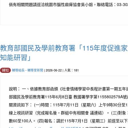
倘有相關問題請逕洽桃園市腦性麻痺協會吳小姐，聯絡電話：03-3025
教育部國民及學前教育署「115年度促進家
知能研習」
輔導組長
-
輔導室新聞
| 2026-06-22 | 人氣：181
轉知
說明： 一、依據教育部函頒《社會情緒學習中長程計畫第一期五年計 畫
部國民及學前教育署115年6月8日臺 教國署學字第1155802579
關資訊如下： (一)時間：115年7月11日（星期六）上午9時30分至12
線上視訊研習（完成報名後，群組中有相關會 議連結）。 (三)對
數60至100人。 (四)報名：請於115年7月1日（星期三）前逕至以