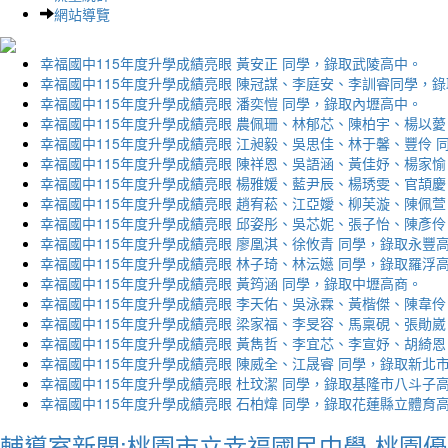
網站導覽
幸福國中115年度升學成績亮眼 黃安正 同學，錄取武陵高中。
幸福國中115年度升學成績亮眼 陳冠謀、李庭安、李訓睿同學，
幸福國中115年度升學成績亮眼 潘奕愷 同學，錄取內壢高中。
幸福國中115年度升學成績亮眼 農佩珊、林郁芯、陳柏宇、楊以薆
幸福國中115年度升學成績亮眼 江昶毅、吳思佳、林于馨、豐伶 
幸福國中115年度升學成績亮眼 陳祥恩、吳語涵、黃佳妤、楊家愉
幸福國中115年度升學成績亮眼 楊雅媛、藍尹辰、楊琇雯、官頡慶
幸福國中115年度升學成績亮眼 趙宥菘、江亞嬡、柳芙漩、陳佩萱
幸福國中115年度升學成績亮眼 邱姿彤、吳芯妮、張子怡、陳彥伶
幸福國中115年度升學成績亮眼 廖凰淇、徐攸青 同學，錄取永豐
幸福國中115年度升學成績亮眼 林子琦、林沄嬨 同學，錄取羅浮
幸福國中115年度升學成績亮眼 黃筠涵 同學，錄取中壢高商。
幸福國中115年度升學成績亮眼 李天佑、吳泳霖、黃楷傑、陳韋伶
幸福國中115年度升學成績亮眼 梁家福、李旻容、馬稟硯、張勛崴
幸福國中115年度升學成績亮眼 黃雋哲、李宜芯、李宣妤、胡綺恩
幸福國中115年度升學成績亮眼 陳威全、江晟睿 同學，錄取新北
幸福國中115年度升學成績亮眼 杜玟潔 同學，錄取基隆市八斗子
幸福國中115年度升學成績亮眼 石柏煒 同學，錄取花蓮縣立體育
輔導室新聞:桃園市立幸福國民中學-桃園