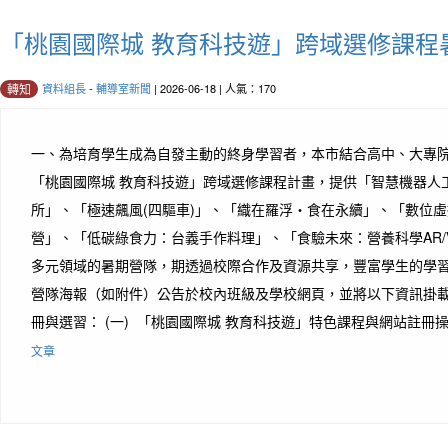
「桃園國際城 教育科技遊」跨域選修課程
資料組長
-
輔導室新聞
| 2026-06-18 | 人氣：170
轉知
一、為培育學生成為自發主動的終身學習者，本市結合高中、大專
「桃園國際城 教育科技遊」跨域選修課程計畫，提供「智慧機器人工
所」、「極速飆風(四驅車)」、「織在羅浮‧食在永續」、「數位
營」、「低碳綠食力：台義手作料理」、「食驗未來：營養科學AR/
多元領域的暑期營隊，期透過校際合作及資源共享，豐富學生的學習
營隊海報（如附件）公告於校內班級及學校網頁，並將以下資訊掛
冊與選習： (一) 「桃園國際城 教育科技遊」特色課程與網站註冊操
文章