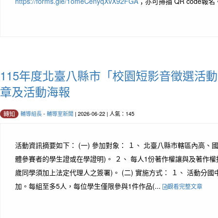
https://forms.gle/1omeCenyqXvX92FGA
；亦可掃描 QR code報名。
115年度北臺八縣市「校園短影音徵選活動
章及活動海報
輔導組長
-
輔導室新聞
| 2026-06-22 | 人氣：145
轉知
活動資訊摘要如下： (一) 參加對象： １、 北臺八縣市轄區內高、
體參賽者的學生證或在學證明)。 ２、 每人1份著作權讓與及著作權授
歲同學須加上法定代理人之簽署)。 (二) 實施方式： １、 活動分
加。每組至多5人，每位學生僅限參與1件作品(...
觀看完整文章