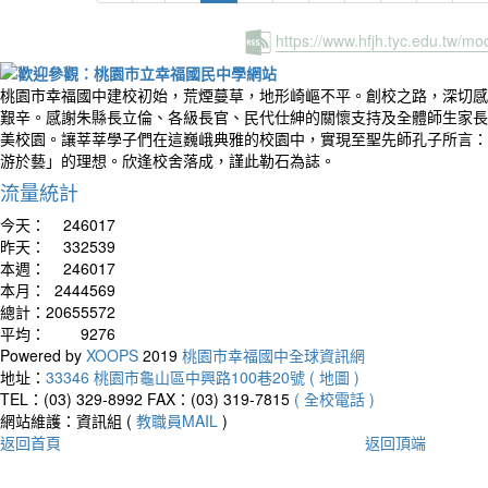
https://www.hfjh.tyc.edu.tw/m
桃園市幸福國中建校初始，荒煙蔓草，地形崎嶇不平。創校之路，深切感
艱辛。感謝朱縣長立倫、各級長官、民代仕紳的關懷支持及全體師生家長
美校園。讓莘莘學子們在這巍峨典雅的校園中，實現至聖先師孔子所言：
游於藝」的理想。欣逢校舍落成，謹此勒石為誌。
流量統計
今天：
246017
昨天：
332539
本週：
246017
本月：
2444569
總計：
20655572
平均：
9276
Powered by
XOOPS
2019
桃園市幸福國中全球資訊網
地址：
33346 桃園市龜山區中興路100巷20號 ( 地圖 )
TEL：(03) 329-8992
FAX：(03) 319-7815
( 全校電話 )
網站維護：資訊組 (
教職員MAIL
)
返回首頁
返回頂端