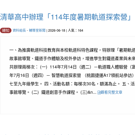
清華高中辦理「114年度暑期軌道探索營」
資料組長
-
輔導室新聞
| 2026-06-18 | 人氣：164
轉知
一、為推廣軌道科技教育與本校軌道科特色課程，特辦理「暑期軌
故事館導覽、鐵道手作體驗及校外參訪，增進學生對鐵道產業與未來
共辦理兩梯次： (一) 114年7月14日（週二）－軌道職人體驗營（富岡
年7月16日（週四）－ 智慧軌道探索營 （桃園捷運A17領航站參訪
七至九年級學生。 四、活動名額：每梯次30名，額滿為止。 五、活動
事館導覽。 (二) 鐵道創意手作課程。 (三)&n...
觀看完整文章