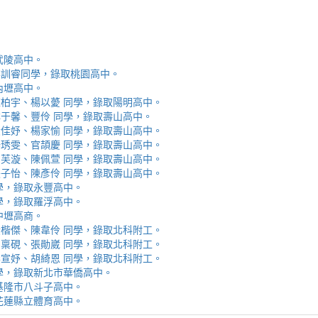
取武陵高中。
安、李訓睿同學，錄取桃園高中。
取內壢高中。
芯、陳柏宇、楊以薆 同學，錄取陽明高中。
佳、林于馨、豐伶 同學，錄取壽山高中。
涵、黃佳妤、楊家愉 同學，錄取壽山高中。
辰、楊琇雯、官頡慶 同學，錄取壽山高中。
嬡、柳芙漩、陳佩萱 同學，錄取壽山高中。
妮、張子怡、陳彥伶 同學，錄取壽山高中。
 同學，錄取永豐高中。
 同學，錄取羅浮高中。
取中壢高商。
霖、黃楷傑、陳韋伶 同學，錄取北科附工。
容、馬稟硯、張勛崴 同學，錄取北科附工。
芯、李宣妤、胡綺恩 同學，錄取北科附工。
睿 同學，錄取新北市華僑高中。
錄取基隆市八斗子高中。
錄取花蓮縣立體育高中。