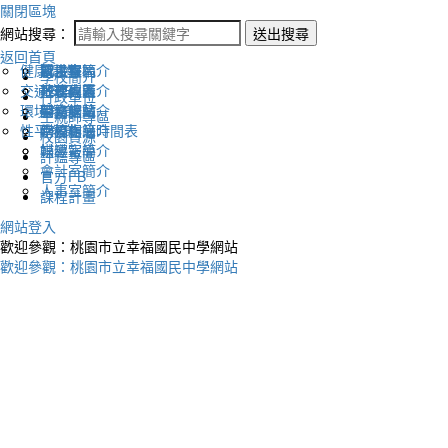
關閉區塊
網站搜尋：
送出搜尋
返回首頁
健康促進
認識幸福
校長室簡介
新生專區
電子報
學校簡介
交通安全
地理位置
教務處簡介
升學專區
下載列表
行政單位
環境教育
英文網站
學務處簡介
圖書館藏
生親師專區
性平教育
幸福相簿
總務處簡介
學校作息時間表
校園資源
媒體報導
輔導室簡介
評鑑專區
會計室簡介
官方FB
人事室簡介
課程計畫
網站登入
歡迎參觀：桃園市立幸福國民中學網站
歡迎參觀：桃園市立幸福國民中學網站