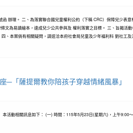
2431號函 辦理。 二、為落實聯合國兒童權利公約（下稱 CRC）保障兒
法律條文為易讀繪本，達成兒少公共參與及 權利落實之目標。 三、旨揭活
、本案倘有相關疑問，請逕洽本府社會局兒童及少年福利科 劉社工及江社工，連
講座─「薩提爾教你陪孩子穿越情緒風暴」
相關訊息如下： (一) 時間：115年5月23日(星期六)，上午9:00～12: