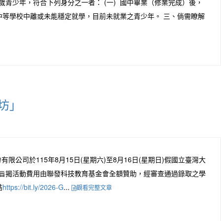
青少年，符合下列身分之一者： (一) 國中畢業（修業完成）後，
級中等學校中離或未能穩定就學，目前未就業之青少年。 三、倘需瞭解
作坊」
於115年8月15日(星期六)至8月16日(星期日)假國立臺灣大
」。 二、旨揭活動費用由聯發科技教育基金會全額贊助，經審查通過錄取之學
結
https://bit.ly/2026-G
...
觀看完整文章