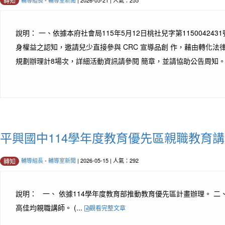
輔導組長
-
輔導室新聞
| 2026-05-21 | 人氣：255
轉知
說明： 一、依據本府社會局115年5月12日桃社兒字第115004
身權益之認知，邀請兒少直接參與 CRC 宣導品創 作，藉由轉化
規劃辦理計8場次，詳細活動資訊請參閱 簡章，並請協助公告周知。 四
平興國中114學年度教育優先區親職教育
輔導組長
-
輔導室新聞
| 2026-05-15 | 人氣：292
轉知
說明： 一、 依據114學年度教育部推動教育優先區計畫辦理。 二、 本活動
高佳均親職講師。 (...
觀看完整文章