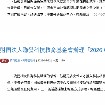
一、旨揭計畫目的係為協助未就學未就業青少年適性轉銜就學、就業或
未曾升學、目前未就業，生涯未定向並有轉銜扶助需求之青少年（主要
本案詳細內容，請逕洽本市學生輔導諮商中心，聯絡電話：(03)460919
財團法人聯發科技教育基金會辦理「2026 Gir
資料組長
-
輔導室新聞
| 2026-05-22 | 人氣：189
轉知
一、為建構女性對科技職涯的想像，鼓勵更多女性人才投入科技相關產
學、中央研究院、國家儀器科技研究中心及聯發科技新竹總部舉辦兩日中學場
生無須繳交任何費用。 三、該活動採線上報名方式辦理，報名截止日自