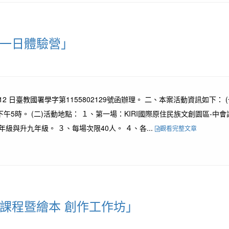
習一日體驗營」
 日臺教國署學字第1155802129號函辦理。 二、本案活動資訊如下： 
午5時。 (二)活動地點： １、第一場：KIRI國際原住民族文創園區-中
與升九年級。 ３、每場次限40人。 ４、各...
觀看完整文章
礎課程暨繪本 創作工作坊」