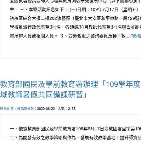
爰國教署委請臺師大心理與教育測驗研究發展中心（以下簡稱心測
會。 三、本案活動訊息如下： (一)日期：109年7月17日（星期五）
館校區綜合大樓二樓202演藝廳（臺北市大安區和平東路一段129號）
學校推派行政代表至少1名，各領域/科目教師代表至少1名與會並副
畫承辦人員或相關人員。 ３、受邀名單之諮詢委員及種子教...
觀
教育部國民及學前教育署辦理「109學年
域教師暑假共同備課研習」
體育組長
-
教務處新聞
| 2020-06-20 | 人氣：2136
一、依據教育部國民及學前教育署109年6月17日臺教國署國字第1090
二、為開發有效之教學策略與作為，發展有效教學基地，提升師資