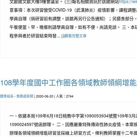
文獻館文獻大樓3樓會議室。 (三)報名相關資訊於該館網站
https://w
意事項：本次研習營受COVID-19（武漢肺炎）疫情影響，課程調
學員自理（倘研習前有調整，該館再另行公告通知）；另膳食部分，
午餐便當，早、晚餐則請學員自理，如有不便，尚請見諒。 三、本
程參與者於研習結束時發...
觀看完整文章
108學年度國中工作圈各領域教師領綱增
體育組長
-
教務處新聞
| 2020-06-20 | 人氣：2744
一、依據本局109年6月18日桃教中字第1090053934號暨109年3
1090024597號函辦理。 二、因應嚴重特殊傳染性肺炎疫情，本案
辦理各領域領綱增能研習並採線上研習方式，俾利教師掌握十二年