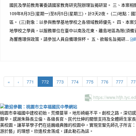
國民及學前教育署委請國家教育研究院辦理旨揭研習。 三、本案相關
109年8月3日(星期一)至8月5日(星期三)，計3天2夜。 (二)地點
區。 (三)對象：以參與教學基地學校之各領域教師優先。 四、本
地學校之學員，以服務單位在臺中以南及花東、離島地區為限(須備
為響應環保政策，請參加人員自備環保杯。 五、欲報名旨揭研...
(current)
«
‹
771
772
773
774
775
776
777
77
https://www.hfjh.tyc.
桃園市幸福國中建校初始，荒煙蔓草，地形崎嶇不平。創校之路，深切感
艱辛。感謝朱縣長立倫、各級長官、民代仕紳的關懷支持及全體師生家長
美校園。讓莘莘學子們在這巍峨典雅的校園中，實現至聖先師孔子所言：
游於藝」的理想。欣逢校舍落成，謹此勒石為誌。