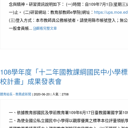
念與精神。研習資訊說明如下： (一)時間：自109年7月1日(星期三)起
一)止。 (二)研習網站：教育部教師e學院(網址：
https://ups.moe.e
(三)登入方式：本市教師具公務帳號者，請使用縣市帳號登入；無
一般會員帳...
觀看完整文章
108學年度「十二年國教課綱國民中小學
校計畫」成果發表會
體育組長
-
教務處新聞
| 2020-06-20 | 人氣：2708
一、依據教育部國民及學前教育署109年6月17日臺教國署國字第1090
二、為使全國公私立國民中小學得以觀摩優異之標準本位評量領航