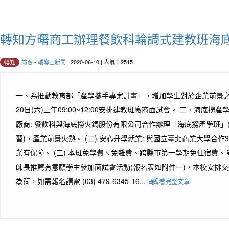
轉知方曙商工辦理餐飲科輪調式建教班海
訪客
-
輔導室新聞
| 2020-06-10 | 人氣：2515
轉知
一、為推動教育部「產學攜手專案計畫」，增加學生對於企業前景之了
20日(六)上午09:00~12:00安排建教班廠商面試會。 二、海底撈產學
廠商: 餐飲科與海底撈火鍋股份有限公司合作辦理「海底撈產學班」
習)，產業前景火熱。 (二) 安心升學就業: 與國立臺北商業大學合作
業有保障。 (三) 本班免學費ヽ免雜費、跨縣市第一學期免住宿費、
師長推薦有意願學生參加面試會活動(報名表如附件一)，本校安排
為荷，如需報名請電 (03) 479-6345-16...
觀看完整文章