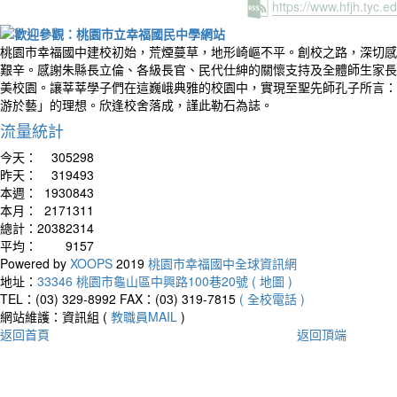
https://www.hfjh.tyc.
桃園市幸福國中建校初始，荒煙蔓草，地形崎嶇不平。創校之路，深切感
艱辛。感謝朱縣長立倫、各級長官、民代仕紳的關懷支持及全體師生家長
美校園。讓莘莘學子們在這巍峨典雅的校園中，實現至聖先師孔子所言：
游於藝」的理想。欣逢校舍落成，謹此勒石為誌。
流量統計
今天：
305298
昨天：
319493
本週：
1930843
本月：
2171311
總計：
20382314
平均：
9157
Powered by
XOOPS
2019
桃園市幸福國中全球資訊網
地址：
33346 桃園市龜山區中興路100巷20號 ( 地圖 )
TEL：(03) 329-8992
FAX：(03) 319-7815
( 全校電話 )
網站維護：資訊組 (
教職員MAIL
)
返回首頁
返回頂端