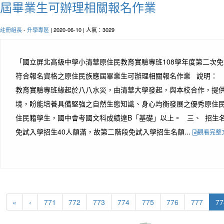
屆畢業生可辦理相關報名作業
註冊組長
-
升學專區
| 2020-06-10 | 人氣：3029
「國立屏北高級中學小清華原住民教育實驗專班108學年度第二次
符合報名資格之原住民族應屆畢業生可辦理相關報名作業 說明：
教育實驗專班緣起於八八水災，由清華大學發起，與本校合作，提
境，盼能培養具備堅強之自然生態知識、身心均衡發展之優秀原住民
住民籍學生，國中會考國文科成績達B「基礎」以上。 三、 招生名額
免試入學招生40人額滿，故第二階段免試入學招生名額...
觀看完整
«
‹
771
772
773
774
775
776
777
77