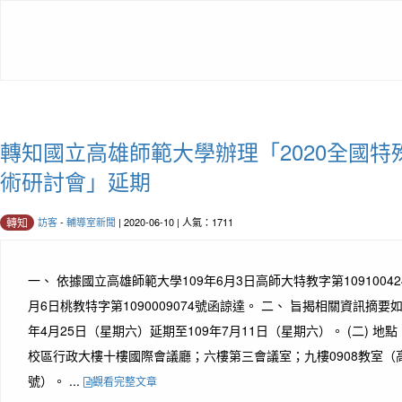
轉知國立高雄師範大學辦理「2020全國
術研討會」延期
訪客
-
輔導室新聞
| 2020-06-10 | 人氣：1711
轉知
一、 依據國立高雄師範大學109年6月3日高師大特教字第10910042
月6日桃教特字第1090009074號函諒達。 二、 旨揭相關資訊摘要如下
年4月25日（星期六）延期至109年7月11日（星期六）。 (二) 
校區行政大樓十樓國際會議廳；六樓第三會議室；九樓0908教室（
號）。 ...
觀看完整文章