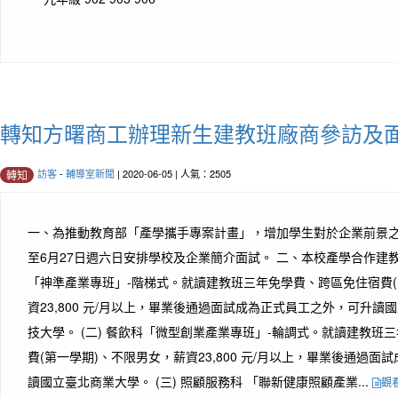
轉知方曙商工辦理新生建教班廠商參訪及
訪客
-
輔導室新聞
| 2020-06-05 | 人氣：2505
轉知
一、為推動教育部「產學攜手專案計畫」，增加學生對於企業前景之了
至6月27日週六日安排學校及企業簡介面試。 二、本校產學合作建教招
「神準產業專班」-階梯式。就讀建教班三年免學費、跨區免住宿費(
資23,800 元/月以上，畢業後通過面試成為正式員工之外，可升
技大學。 (二) 餐飲科「微型創業產業專班」-輪調式。就讀建教班
費(第一學期)、不限男女，薪資23,800 元/月以上，畢業後通過
讀國立臺北商業大學。 (三) 照顧服務科 「聯新健康照顧產業...
觀