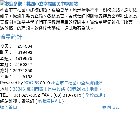
桃園市幸福國中建校初始，荒煙蔓草，地形崎嶇不平。創校之路，深切感
艱辛。感謝朱縣長立倫、各級長官、民代仕紳的關懷支持及全體師生家長
美校園。讓莘莘學子們在這巍峨典雅的校園中，實現至聖先師孔子所言：
游於藝」的理想。欣逢校舍落成，謹此勒石為誌。
流量統計
今天：
294334
昨天：
319493
本週：
1919879
本月：
2160347
總計：
20371350
平均：
9152
Powered by
XOOPS
2019
桃園市幸福國中全球資訊網
地址：
33346 桃園市龜山區中興路100巷20號 ( 地圖 )
TEL：(03) 329-8992
FAX：(03) 319-7815
( 全校電話 )
網站維護：資訊組 (
教職員MAIL
)
返回首頁
返回頂端