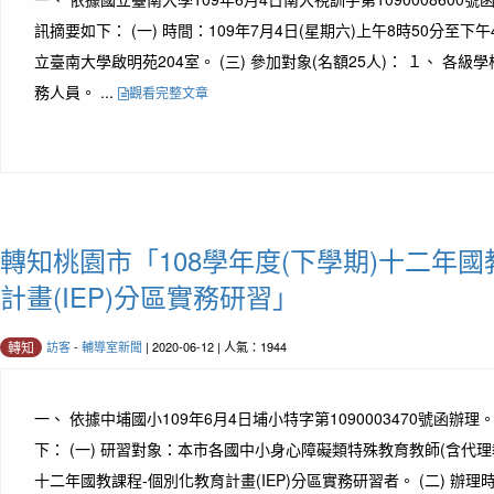
訊摘要如下： (一) 時間：109年7月4日(星期六)上午8時50分至下午4
立臺南大學啟明苑204室。 (三) 參加對象(名額25人)： １、 各
務人員。 ...
觀看完整文章
轉知桃園市「108學年度(下學期)十二年國
計畫(IEP)分區實務研習」
訪客
-
輔導室新聞
| 2020-06-12 | 人氣：1944
轉知
一、 依據中埔國小109年6月4日埔小特字第1090003470號函辦理
下： (一) 研習對象：本市各國中小身心障礙類特殊教育教師(含代理
十二年國教課程-個別化教育計畫(IEP)分區實務研習者。 (二) 辦理