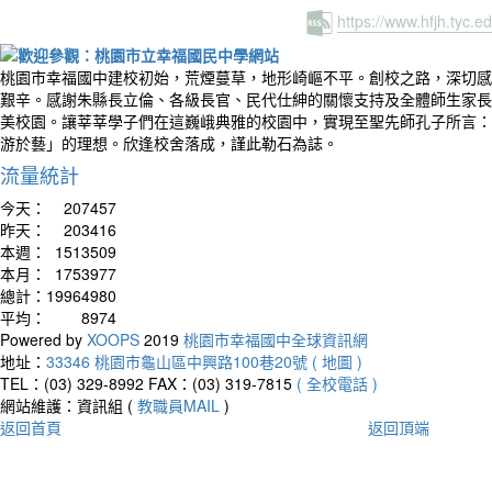
https://www.hfjh.tyc.
桃園市幸福國中建校初始，荒煙蔓草，地形崎嶇不平。創校之路，深切感
艱辛。感謝朱縣長立倫、各級長官、民代仕紳的關懷支持及全體師生家長
美校園。讓莘莘學子們在這巍峨典雅的校園中，實現至聖先師孔子所言：
游於藝」的理想。欣逢校舍落成，謹此勒石為誌。
流量統計
今天：
207457
昨天：
203416
本週：
1513509
本月：
1753977
總計：
19964980
平均：
8974
Powered by
XOOPS
2019
桃園市幸福國中全球資訊網
地址：
33346 桃園市龜山區中興路100巷20號 ( 地圖 )
TEL：(03) 329-8992
FAX：(03) 319-7815
( 全校電話 )
網站維護：資訊組 (
教職員MAIL
)
返回首頁
返回頂端