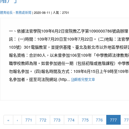
體育組長
-
教務處新聞
| 2020-06-11 | 人氣：2701
一、依據法官學院109年6月2日官院教乙字第1090000786號函
訊： (一)時間：109年7月20日至109年7月22日。 (二)地點：
103號）301電腦教室，並提供基隆、臺北及新北市以外地區學校研習
報名資格：合計80人，以未曾參加106至109年「中學教師法律教
職學校教師為限。如曾參加過任一期（包括初階或進階課程）中學
勿報名參加。 (四)報名時間及方式：109年6月15日上午9時至109
名參加者，逕至司法院網站 (http...
觀看完整文章
(curren
«
‹
771
772
773
774
775
776
777
77