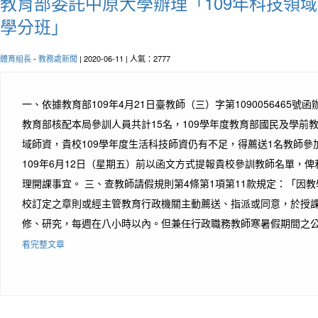
教育部委託中原大學辦理「109年科技領
學分班」
體育組長
-
教務處新聞
| 2020-06-11 | 人氣：2777
一、依據教育部109年4月21日臺教師（三）字第1090056465號
教育部核配本局參訓人員共計15名，109學年度教育部國民及學前
域師資，貴校109學年度生活科技師資仍有不足，得薦送1名教師參
109年6月12日（星期五）前以函文方式提報貴校參訓教師名單，
理開課事宜。 三、查教師請假規則第4條第1項第11款規定：「因
校訂定之章則或經主管教育行政機關主動薦送、指派或同意，於授
修、研究，每週在八小時以內。但兼任行政職務教師寒暑假期間之公假
看完整文章