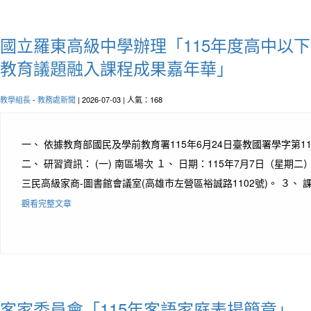
國立羅東高級中學辦理「115年度高中以下
教育議題融入課程成果嘉年華」
教學組長
-
教務處新聞
| 2026-07-03 | 人氣：168
一、 依據教育部國民及學前教育署115年6月24日臺教國署學字第115
二、 研習資訊： (一) 南區場次 １、 日期：115年7月7日（星期
三民高級家商-圖書館會議室(高雄市左營區裕誠路1102號)。 ３、 課程代
觀看完整文章
客家委員會「115年客語家庭表揚簡章」