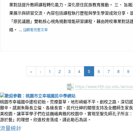
業對話提升教師課程轉化能力，深化原住民族教育推動。 三、 旨
果展示與研習交流，內容包括課程執行歷程與學生學習成效分享，
「原民議題」雙軌核心視角規劃增能研習課程，藉由跨校專業對話
絡。 ...
觀看完整文章
(current)
«
‹
1
2
3
4
5
6
7
8
9
https://www.hfjh.tyc.edu.tw/m
桃園市幸福國中建校初始，荒煙蔓草，地形崎嶇不平。創校之路，深切感
艱辛。感謝朱縣長立倫、各級長官、民代仕紳的關懷支持及全體師生家長
美校園。讓莘莘學子們在這巍峨典雅的校園中，實現至聖先師孔子所言：
游於藝」的理想。欣逢校舍落成，謹此勒石為誌。
流量統計