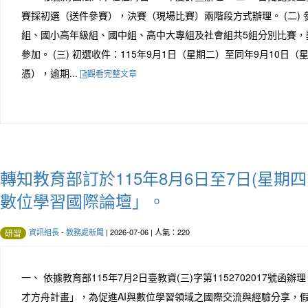
賽採初選（送件參賽），決賽（現場比賽）兩階段方式辦理。 (二)
組、國小高年級組、國中組、高中大專組及社會組共5組分別比賽，
參加。 (三) 初選收件：115年9月1日（星期二）至同年9月10日
憑），逾期...
觀看完整文章
轉知教育部訂於115年8月6日至7日(星期四
數位學習國際論壇」。
資訊組長
-
教務處新聞
| 2026-07-06 | 人氣：220
研習
一、 依據教育部115年7月2日臺教資(三)字第1152702017號函辦
才方舟計畫」，為促進AI與數位學習領域之國際交流與經驗分享，假