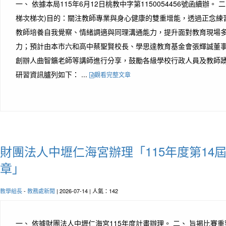
一、 依據本局115年6月12日桃教中字第1150054456號函續辦。
梯次梯次)目的：關注教師專業與身心健康的雙重增能，透過正念練
教師培養自我覺察、情緒調適與同理溝通能力，提升面對教育現場
力；預計由本市六和高中蔡聖賢校長、學思達教育基金會張輝誠董
創辦人曲智鑛老師等講師進行分享，鼓勵各級學校行政人員及教師踴
研習資訊臚列如下： ...
觀看完整文章
財團法人中壢仁海宮辦理「115年度第14
章」
教學組長
-
教務處新聞
| 2026-07-14 | 人氣：142
一、 依據財團法人中壢仁海宮115年度計畫辦理。 二、 旨揭比賽重要