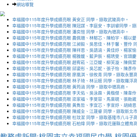
網站導覽
幸福國中115年度升學成績亮眼 黃安正 同學，錄取武陵高中。
幸福國中115年度升學成績亮眼 陳冠謀、李庭安、李訓睿同學，
幸福國中115年度升學成績亮眼 潘奕愷 同學，錄取內壢高中。
幸福國中115年度升學成績亮眼 農佩珊、林郁芯、陳柏宇、楊以薆
幸福國中115年度升學成績亮眼 江昶毅、吳思佳、林于馨、豐伶 
幸福國中115年度升學成績亮眼 陳祥恩、吳語涵、黃佳妤、楊家愉
幸福國中115年度升學成績亮眼 楊雅媛、藍尹辰、楊琇雯、官頡慶
幸福國中115年度升學成績亮眼 趙宥菘、江亞嬡、柳芙漩、陳佩萱
幸福國中115年度升學成績亮眼 邱姿彤、吳芯妮、張子怡、陳彥伶
幸福國中115年度升學成績亮眼 廖凰淇、徐攸青 同學，錄取永豐
幸福國中115年度升學成績亮眼 林子琦、林沄嬨 同學，錄取羅浮
幸福國中115年度升學成績亮眼 黃筠涵 同學，錄取中壢高商。
幸福國中115年度升學成績亮眼 李天佑、吳泳霖、黃楷傑、陳韋伶
幸福國中115年度升學成績亮眼 梁家福、李旻容、馬稟硯、張勛崴
幸福國中115年度升學成績亮眼 黃雋哲、李宜芯、李宣妤、胡綺恩
幸福國中115年度升學成績亮眼 陳威全、江晟睿 同學，錄取新北
幸福國中115年度升學成績亮眼 杜玟潔 同學，錄取基隆市八斗子
幸福國中115年度升學成績亮眼 石柏煒 同學，錄取花蓮縣立體育
教務處新聞:桃園市立幸福國民中學-桃園