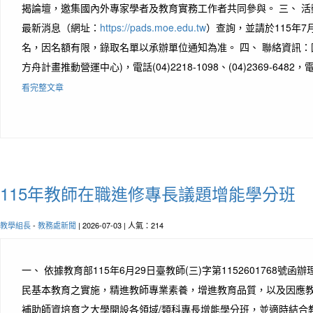
揭論壇，邀集國內外專家學者及教育實務工作者共同參與。 三、 
最新消息（網址：
https://pads.moe.edu.tw
）查詢，並請於115年7
名，因名額有限，錄取名單以承辦單位通知為准。 四、 聯絡資訊：國
方舟計畫推動營運中心)，電話(04)2218-1098、(04)2369-6482，電
看完整文章
115年教師在職進修專長議題增能學分班
教學組長
-
教務處新聞
| 2026-07-03 | 人氣：214
一、 依據教育部115年6月29日臺教師(三)字第1152601768號函
民基本教育之實施，精進教師專業素養，增進教育品質，以及因應
補助師資培育之大學開設各領域/類科專長增能學分班，並適時結合教